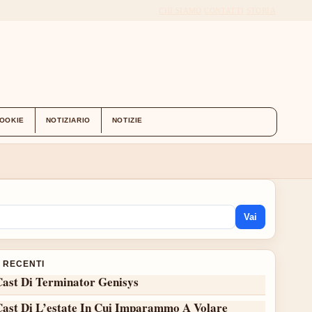
CHI SIAMO
CONTATTI
STORIA
COOKIE
NOTIZIARIO
NOTIZIE
Vai
I RECENTI
Cast Di Terminator Genisys
Cast Di L’estate In Cui Imparammo A Volare