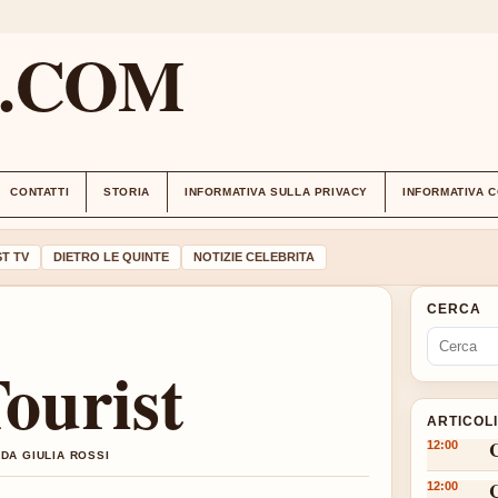
M.COM
CONTATTI
STORIA
INFORMATIVA SULLA PRIVACY
INFORMATIVA 
T TV
DIETRO LE QUINTE
NOTIZIE CELEBRITA
CERCA
ourist
ARTICOL
12:00
DA GIULIA ROSSI
12:00