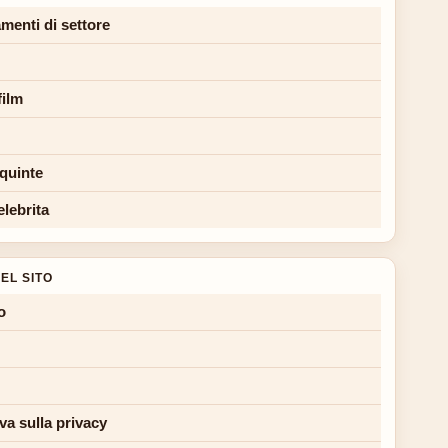
menti di settore
film
 quinte
elebrita
EL SITO
o
va sulla privacy