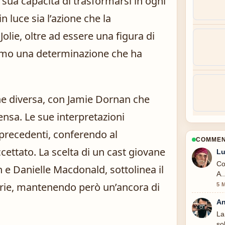
 sua capacità di trasformarsi in ogni
 luce sia l’azione che la
lie, oltre ad essere una figura di
hermo una determinazione che ha
one diversa, con Jamie Dornan che
ensa. Le sue interpretazioni
 precedenti, conferendo al
COMMENT
ettato. La scelta di un cast giovane
Lu
Co
e Danielle Macdonald, sottolinea il
A.
serie, mantenendo però un’ancora di
5 
An
La
so