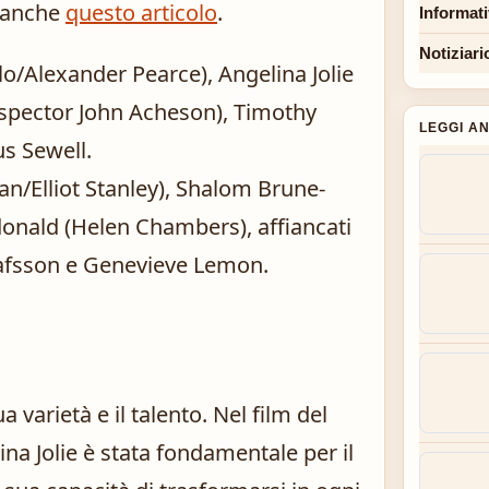
e anche
questo articolo
.
Informat
Notiziari
o/Alexander Pearce), Angelina Jolie
Inspector John Acheson), Timothy
LEGGI A
us Sewell.
n/Elliot Stanley), Shalom Brune-
cdonald (Helen Chambers), affiancati
lafsson e Genevieve Lemon.
a varietà e il talento. Nel film del
na Jolie è stata fondamentale per il