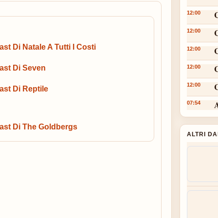
12:00
12:00
ast Di Natale A Tutti I Costi
12:00
ast Di Seven
12:00
C
12:00
ast Di Reptile
A
07:54
ast Di The Goldbergs
ALTRI D