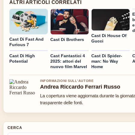
ALTRI ARTICOLI CORRELATI
E
b
e
d
Cast Di House Of
Cast Di Fast And
Cast Di Brothers
Gucci
Furious 7
Cast Di High
Cast Fantastici 4
Cast Di Spider-
C
Potential
2025: attori del
man: No Way
A
nuovo film Marvel
Home
INFORMAZIONI SULL'AUTORE
Andrea Riccardo Ferrari Russo
La copertura viene aggiornata durante la giornata
trasparente delle fonti.
CERCA