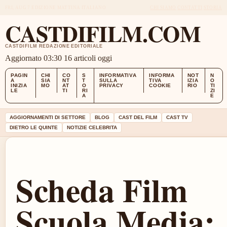
FRI, AUG 7
EDIZIONE MATTINA
ITALIANO
CHI SIAMO
CONTATTI
STORIA
CASTDIFILM.COM
CASTDIFILM REDAZIONE EDITORIALE
Aggiornato 03:30
16 articoli oggi
PAGIN
CHI
CO
S
INFORMATIVA
INFORMA
NOT
N
A
SIA
NT
T
SULLA
TIVA
IZIA
O
INIZIA
MO
AT
O
PRIVACY
COOKIE
RIO
TI
LE
TI
RI
ZI
A
E
AGGIORNAMENTI DI SETTORE
BLOG
CAST DEL FILM
CAST TV
DIETRO LE QUINTE
NOTIZIE CELEBRITA
Scheda Film
Scuola Media: