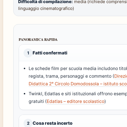
Difficoltà di compilazione:
media (richiede comprensi
linguaggio cinematografico)
PANORAMICA RAPIDA
Fatti confermati
1
Le schede film per scuola media includono titol
regista, trama, personaggi e commento (
Direz
Didattica 2° Circolo Domodossola – istituto sco
Twinkl, Edatlas e siti istituzionali offrono esem
gratuiti (
Edatlas – editore scolastico
)
Cosa resta incerto
2