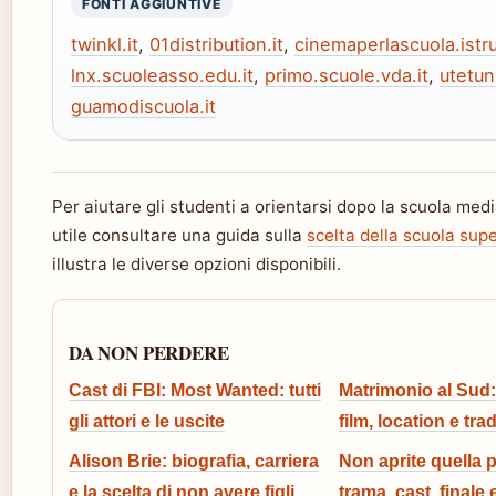
FONTI AGGIUNTIVE
twinkl.it
,
01distribution.it
,
cinemaperlascuola.istru
lnx.scuoleasso.edu.it
,
primo.scuole.vda.it
,
utetuni
guamodiscuola.it
Per aiutare gli studenti a orientarsi dopo la scuola med
utile consultare una guida sulla
scelta della scuola sup
illustra le diverse opzioni disponibili.
DA NON PERDERE
Cast di FBI: Most Wanted: tutti
Matrimonio al Sud:
gli attori e le uscite
film, location e tra
Alison Brie: biografia, carriera
Non aprite quella 
e la scelta di non avere figli
trama, cast, finale 