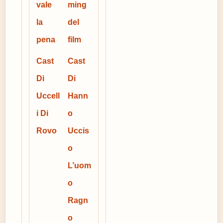
vale
ming
la
del
pena
film
Cast
Cast
Di
Di
Uccell
Hann
i Di
o
Rovo
Uccis
o
L’uom
o
Ragn
o