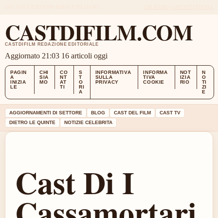
SAT, AUG 8
EDIZIONE SERALE
ITALIANO
CHI SIAMO
CONTATTI
STORIA
CASTDIFILM.COM
CASTDIFILM REDAZIONE EDITORIALE
Aggiornato 21:03
16 articoli oggi
PAGIN
CHI
CO
S
INFORMATIVA
INFORMA
NOT
N
A
SIA
NT
T
SULLA
TIVA
IZIA
O
INIZIA
MO
AT
O
PRIVACY
COOKIE
RIO
TI
LE
TI
RI
ZI
A
E
AGGIORNAMENTI DI SETTORE
BLOG
CAST DEL FILM
CAST TV
DIETRO LE QUINTE
NOTIZIE CELEBRITA
Cast Di I
Cassamortari