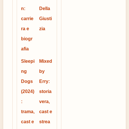
n:
Della
carrie
Giusti
ra e
zia
biogr
afia
Sleepi
Mixed
ng
by
Dogs
Erry:
(2024)
storia
:
vera,
trama,
cast e
cast e
strea