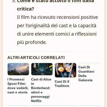
Come è stato accolto il film dalla
critica?
Il film ha ricevuto recensioni positive
per l’originalità del cast e la capacità
di unire elementi comici a riflessioni
più profonde.
ALTRI ARTICOLI CORRELATI
Cast Di
Guardiani
Della
I Promessi
Cast di Alice
Galassia
Cast Di Il
Sposi Film:
in
Traditore
dove vederli,
Borderland:
cast e storia
attori e
personaggi
Netflix