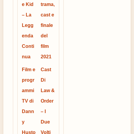
e Kid
trama,
– La
cast e
Legg
finale
enda
del
Conti
film
nua
2021
Film e
Cast
progr
Di
ammi
Law &
TV di
Order
Dann
– I
y
Due
Husto
Volti