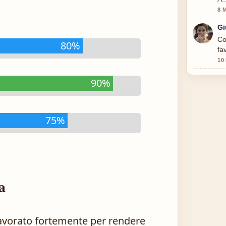
8 
Gi
Co
80%
fa
10
90%
75%
a
lavorato fortemente per rendere