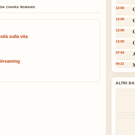
O DA CHIARA ROMANO
12:00
12:00
12:00
ità sulla vita
C
12:00
A
07:54
 Streaming
M
04:21
ALTRI D