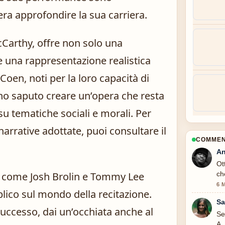
era approfondire la sua carriera.
cCarthy, offre non solo una
 una rappresentazione realistica
li Coen, noti per la loro capacità di
o saputo creare un’opera che resta
su tematiche sociali e morali. Per
narrative adottate, puoi consultare il
COMMENT
An
Ot
ori, come Josh Brolin e Tommy Lee
ch
6 
blico sul mondo della recitazione.
Sa
 successo, dai un’occhiata anche al
Se
A.