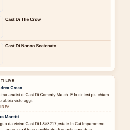
Cast Di The Crow
Cast Di Nonno Scatenato
I LIVE
drea Greco
tima analisi di Cast Di Comedy Match. E la sintesi piu chiara
e abbia visto oggi.
MIN FA
ra Moretti
guo da vicino Cast Di L&#8217;estate In Cui Imparammo
.. – apprezzo il tono equilibrato di questa copertura.