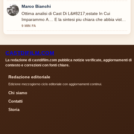
Marco Bianchi
Ottima analisi di Cast Di L&#8217;estate In Cui
Imparammo A.... E la sintesi piu chiara che abbia visto
oggi.
9 MIN FA
CASTDIFILM.COM
La redazione di castdifilm.com pubblica notizie verificate, aggiornamenti di
contesto e correzioni con fonti chiare.
Redazione editoriale
Edizione mezzogiorno ciclo editoriale con aggiornamenti continui.
Chi siamo
Contatti
Storia