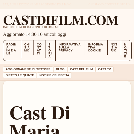
SAT, AUG 8
EDIZIONE MEZZOGIORNO
ITALIANO
CHI SIAMO
CONTATTI
STORIA
CASTDIFILM.COM
CASTDIFILM REDAZIONE EDITORIALE
Aggiornato 14:30
16 articoli oggi
PAGIN
CHI
CO
S
INFORMATIVA
INFORMA
NOT
N
A
SIA
NT
T
SULLA
TIVA
IZIA
O
INIZIA
MO
AT
O
PRIVACY
COOKIE
RIO
TI
LE
TI
RI
ZI
A
E
AGGIORNAMENTI DI SETTORE
BLOG
CAST DEL FILM
CAST TV
DIETRO LE QUINTE
NOTIZIE CELEBRITA
Cast Di
Maria