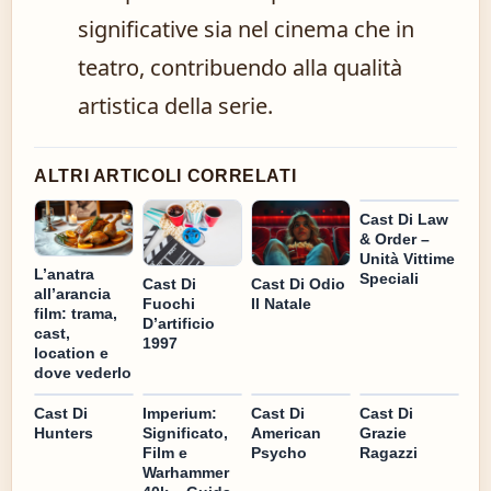
significative sia nel cinema che in
teatro, contribuendo alla qualità
artistica della serie.
ALTRI ARTICOLI CORRELATI
Cast Di Law
& Order –
Unità Vittime
L’anatra
Speciali
Cast Di
Cast Di Odio
all’arancia
Fuochi
Il Natale
film: trama,
D’artificio
cast,
1997
location e
dove vederlo
Cast Di
Imperium:
Cast Di
Cast Di
Hunters
Significato,
American
Grazie
Film e
Psycho
Ragazzi
Warhammer