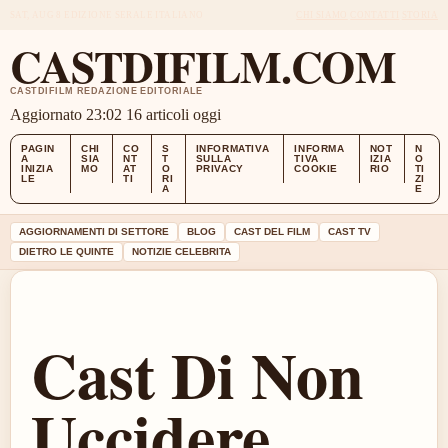
SAT, AUG 8
EDIZIONE SERALE
ITALIANO
CHI SIAMO
CONTATTI
STORIA
CASTDIFILM.COM
CASTDIFILM REDAZIONE EDITORIALE
Aggiornato 23:02
16 articoli oggi
PAGIN
CHI
CO
S
INFORMATIVA
INFORMA
NOT
N
A
SIA
NT
T
SULLA
TIVA
IZIA
O
INIZIA
MO
AT
O
PRIVACY
COOKIE
RIO
TI
LE
TI
RI
ZI
A
E
AGGIORNAMENTI DI SETTORE
BLOG
CAST DEL FILM
CAST TV
DIETRO LE QUINTE
NOTIZIE CELEBRITA
Cast Di Non
Uccidere