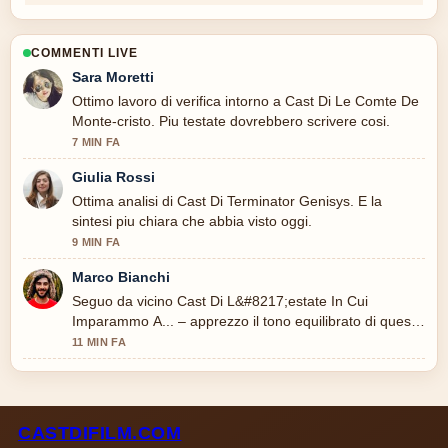
COMMENTI LIVE
Sara Moretti
Ottimo lavoro di verifica intorno a Cast Di Le Comte De
Monte-cristo. Piu testate dovrebbero scrivere cosi.
7 MIN FA
Giulia Rossi
Ottima analisi di Cast Di Terminator Genisys. E la
sintesi piu chiara che abbia visto oggi.
9 MIN FA
Marco Bianchi
Seguo da vicino Cast Di L&#8217;estate In Cui
Imparammo A... – apprezzo il tono equilibrato di questa
copertura.
11 MIN FA
CASTDIFILM.COM