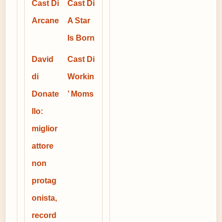
Cast Di
Cast Di
Arcane
A Star
Is Born
David
Cast Di
di
Workin
Donate
’ Moms
llo:
miglior
attore
non
protag
onista,
record