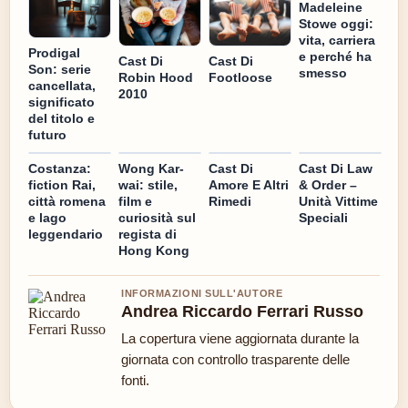
Madeleine
Stowe oggi:
vita, carriera
Prodigal
e perché ha
Cast Di
Cast Di
Son: serie
smesso
Robin Hood
Footloose
cancellata,
2010
significato
del titolo e
futuro
Costanza:
Wong Kar-
Cast Di
Cast Di Law
fiction Rai,
wai: stile,
Amore E Altri
& Order –
città romena
film e
Rimedi
Unità Vittime
e lago
curiosità sul
Speciali
leggendario
regista di
Hong Kong
INFORMAZIONI SULL'AUTORE
Andrea Riccardo Ferrari Russo
La copertura viene aggiornata durante la
giornata con controllo trasparente delle
fonti.