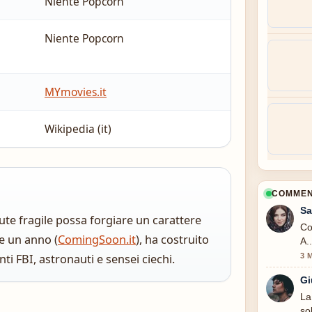
Niente Popcorn
Niente Popcorn
MYmovies.it
Wikipedia (it)
COMMENT
Sa
lute fragile possa forgiare un carattere
Co
re un anno (
ComingSoon.it
), ha costruito
A.
3 
ti FBI, astronauti e sensei ciechi.
Gi
La
so