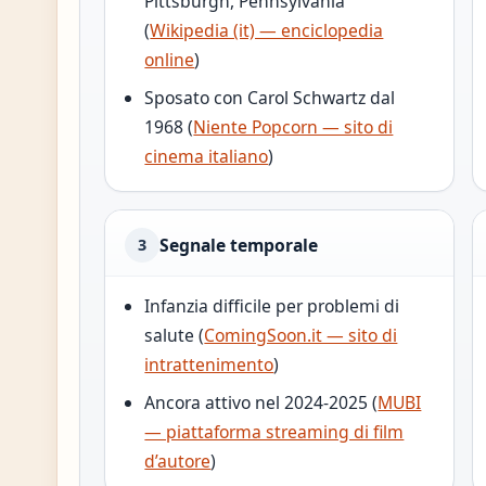
Pittsburgh, Pennsylvania
(
Wikipedia (it) — enciclopedia
online
)
Sposato con Carol Schwartz dal
1968 (
Niente Popcorn — sito di
cinema italiano
)
Segnale temporale
3
Infanzia difficile per problemi di
salute (
ComingSoon.it — sito di
intrattenimento
)
Ancora attivo nel 2024-2025 (
MUBI
— piattaforma streaming di film
d’autore
)