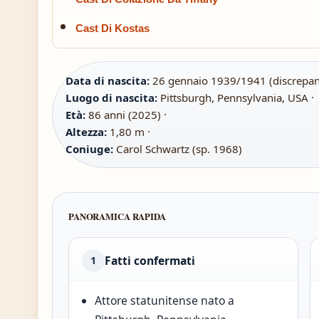
Cast Di Kostas
Data di nascita:
26 gennaio 1939/1941 (discrepanza
Luogo di nascita:
Pittsburgh, Pennsylvania, USA ·
Età:
86 anni (2025) ·
Altezza:
1,80 m ·
Coniuge:
Carol Schwartz (sp. 1968)
PANORAMICA RAPIDA
Fatti confermati
1
Attore statunitense nato a