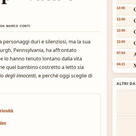
12:00
12:00
 DA MARCO CONTI
12:00
 personaggi duri e silenziosi, ma la sua
C
12:00
sburgh, Pennsylvania, ha affrontato
A
07:54
e lo hanno tenuto lontano dalla vita
M
04:21
me quel bambino costretto a letto sia
zio degli innocenti
, e perché oggi sceglie di
ALTRI D
riosità
film