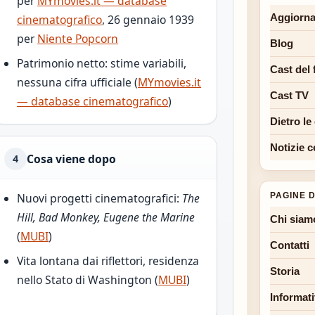
per
MYmovies.it — database
Aggiorna
cinematografico
, 26 gennaio 1939
per
Niente Popcorn
Blog
Patrimonio netto: stime variabili,
Cast del 
nessuna cifra ufficiale (
MYmovies.it
Cast TV
— database cinematografico
)
Dietro le
Notizie c
Cosa viene dopo
4
PAGINE D
Nuovi progetti cinematografici:
The
Hill, Bad Monkey, Eugene the Marine
Chi siam
(
MUBI
)
Contatti
Vita lontana dai riflettori, residenza
Storia
nello Stato di Washington (
MUBI
)
Informati