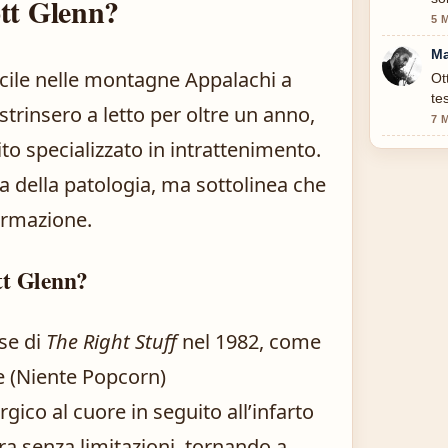
ott Glenn?
5 
Ma
icile nelle montagne Appalachi a
Ot
te
strinsero a letto per oltre un anno,
7 
sito specializzato in intrattenimento.
ta della patologia, ma sottolinea che
ormazione.
tt Glenn?
ese di
The Right Stuff
nel 1982, come
he (Niente Popcorn)
gico al cuore in seguito all’infarto
ra senza limitazioni, tornando a