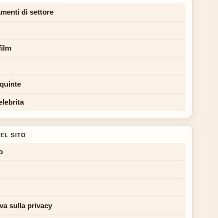
menti di settore
film
 quinte
elebrita
EL SITO
o
va sulla privacy