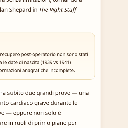
 Alan Shepard in
The Right Stuff
el recupero post-operatorio non sono stati
ra le date di nascita (1939 vs 1941)
nformazioni anagrafiche incomplete.
nn ha subito due grandi prove — una
vento cardiaco grave durante le
ivo — eppure non solo è
re in ruoli di primo piano per