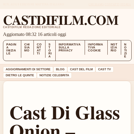
SUN, AUG 9
EDIZIONE MATTINA
ITALIANO
CHI SIAMO
CONTATTI
STORIA
CASTDIFILM.COM
CASTDIFILM REDAZIONE EDITORIALE
Aggiornato 08:32
16 articoli oggi
PAGIN
CHI
CO
S
INFORMATIVA
INFORMA
NOT
N
A
SIA
NT
T
SULLA
TIVA
IZIA
O
INIZIA
MO
AT
O
PRIVACY
COOKIE
RIO
TI
LE
TI
RI
ZI
A
E
AGGIORNAMENTI DI SETTORE
BLOG
CAST DEL FILM
CAST TV
DIETRO LE QUINTE
NOTIZIE CELEBRITA
Cast Di Glass
Onion –