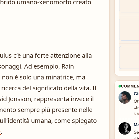
 ibrido umano-xenomorfo creato
lus c’è una forte attenzione alla
ersonaggi. Ad esempio, Rain
, non è solo una minatrice, ma
ricerca del significato della vita. Il
COMMENT
Gi
id Jonsson, rappresenta invece il
Ot
ch
emento sempre più presente nelle
5 
sull’identità umana, come spiegato
Ma
e
.
Se
il