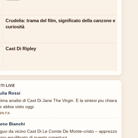
Crudelia: trama del film, significato della canzone e
curiosità
Cast Di Ripley
I LIVE
ulia Rossi
tima analisi di Cast Di Jane The Virgin. E la sintesi piu chiara
e abbia visto oggi.
MIN FA
rco Bianchi
guo da vicino Cast Di Le Comte De Monte-cristo – apprezzo
 tono equilibrato di questa copertura.