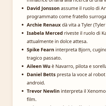
David Jonsson
assume il ruolo di A
programmato come fratello surroga
Archie Renaux
dà vita a Tyler (Tyler
Isabela Merced
riveste il ruolo di K
attualmente in dolce attesa.
Spike Fearn
interpreta Bjorn, cugino
tragico passato.
Aileen Wu
è Navarro, pilota e sorell
Daniel Betts
presta la voce al robot 
android.
Trevor Newlin
interpreta il Xenomor
film.