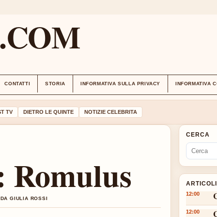
M.COM
CONTATTI
STORIA
INFORMATIVA SULLA PRIVACY
INFORMATIVA 
T TV
DIETRO LE QUINTE
NOTIZIE CELEBRITA
CERCA
n: Romulus
ARTICOL
12:00
DA GIULIA ROSSI
12:00