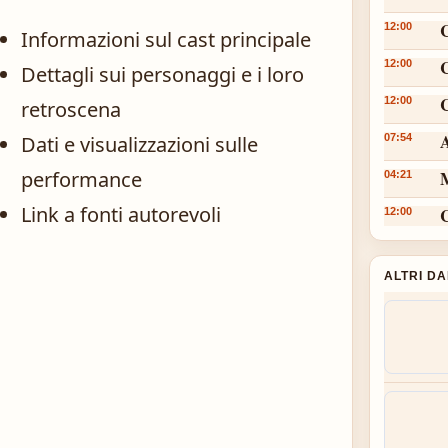
12:00
Informazioni sul cast principale
12:00
Dettagli sui personaggi e i loro
C
12:00
retroscena
A
Dati e visualizzazioni sulle
07:54
performance
M
04:21
Link a fonti autorevoli
12:00
ALTRI D