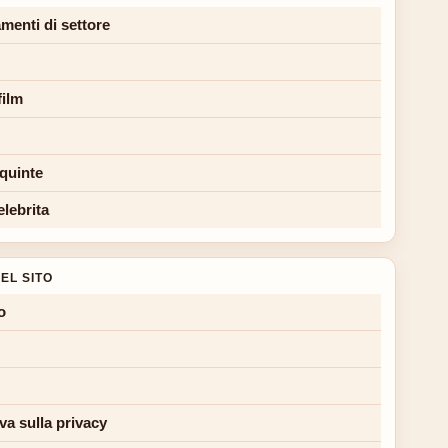
menti di settore
film
 quinte
elebrita
EL SITO
o
va sulla privacy