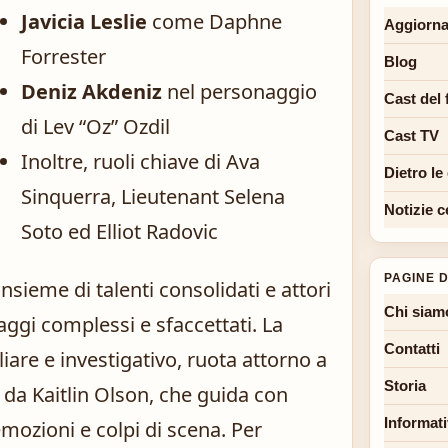
Javicia Leslie
come Daphne
Aggiorna
Forrester
Blog
Deniz Akdeniz
nel personaggio
Cast del 
di Lev “Oz” Ozdil
Cast TV
Inoltre, ruoli chiave di Ava
Dietro le
Sinquerra, Lieutenant Selena
Notizie c
Soto ed Elliot Radovic
PAGINE D
nsieme di talenti consolidati e attori
Chi siam
ggi complessi e sfaccettati. La
Contatti
liare e investigativo, ruota attorno a
Storia
 da Kaitlin Olson, che guida con
Informati
mozioni e colpi di scena. Per