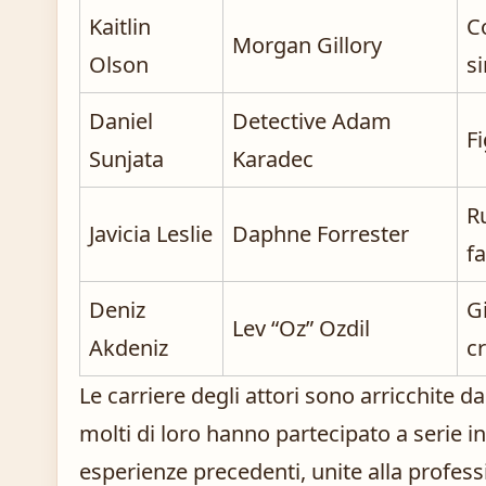
Kaitlin
C
Morgan Gillory
Olson
s
Daniel
Detective Adam
Fi
Sunjata
Karadec
R
Javicia Leslie
Daphne Forrester
f
Deniz
G
Lev “Oz” Ozdil
Akdeniz
c
Le carriere degli attori sono arricchite da
molti di loro hanno partecipato a serie in
esperienze precedenti, unite alla profess