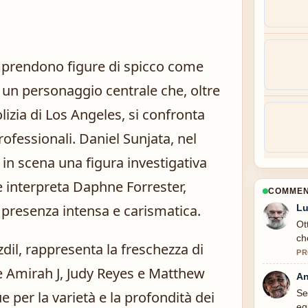
omprendono figure di spicco come
, un personaggio centrale che, oltre
olizia di Los Angeles, si confronta
ofessionali. Daniel Sunjata, nel
in scena una figura investigativa
e interpreta Daphne Forrester,
COMMENT
resenza intensa e carismatica.
Lu
Ot
ch
dil, rappresenta la freschezza di
PR
e Amirah J, Judy Reyes e Matthew
An
Se
 per la varietà e la profondità dei
eq