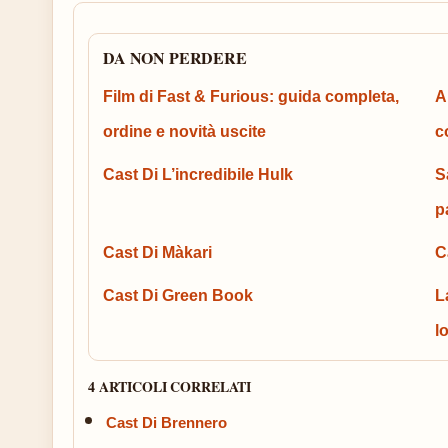
DA NON PERDERE
Film di Fast & Furious: guida completa,
A
ordine e novità uscite
c
Cast Di L’incredibile Hulk
S
p
Cast Di Màkari
C
Cast Di Green Book
L
l
4 ARTICOLI CORRELATI
Cast Di Brennero