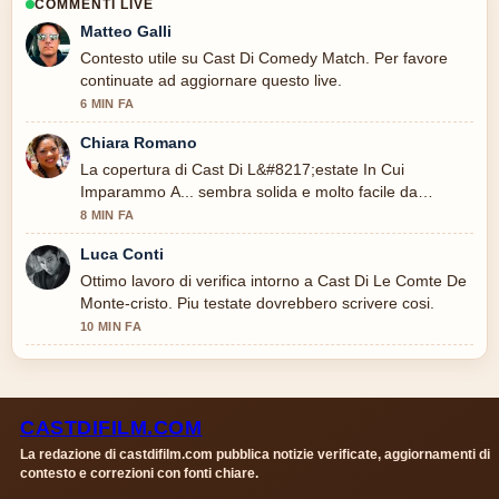
COMMENTI LIVE
Matteo Galli
Contesto utile su Cast Di Comedy Match. Per favore
continuate ad aggiornare questo live.
6 MIN FA
Chiara Romano
La copertura di Cast Di L&#8217;estate In Cui
Imparammo A... sembra solida e molto facile da
seguire.
8 MIN FA
Luca Conti
Ottimo lavoro di verifica intorno a Cast Di Le Comte De
Monte-cristo. Piu testate dovrebbero scrivere cosi.
10 MIN FA
CASTDIFILM.COM
La redazione di castdifilm.com pubblica notizie verificate, aggiornamenti di
contesto e correzioni con fonti chiare.