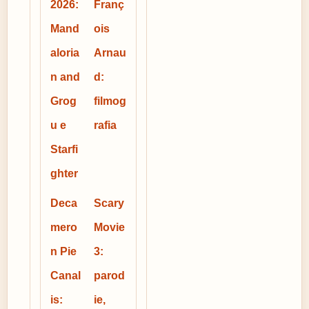
2026:
Franç
Mand
ois
aloria
Arnau
n and
d:
Grog
filmog
u e
rafia
Starfi
ghter
Deca
Scary
mero
Movie
n Pie
3:
Canal
parod
is:
ie,