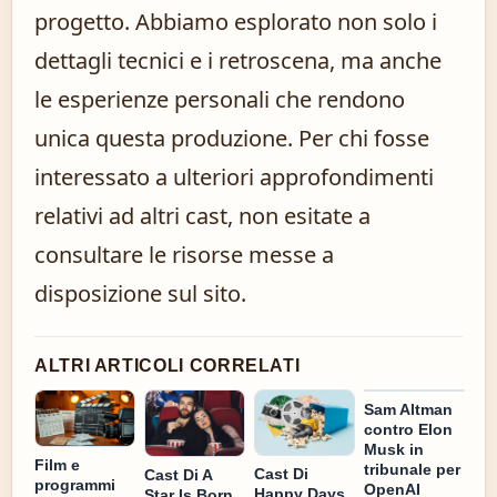
progetto. Abbiamo esplorato non solo i
dettagli tecnici e i retroscena, ma anche
le esperienze personali che rendono
unica questa produzione. Per chi fosse
interessato a ulteriori approfondimenti
relativi ad altri cast, non esitate a
consultare le risorse messe a
disposizione sul sito.
ALTRI ARTICOLI CORRELATI
Sam Altman
contro Elon
Musk in
Film e
tribunale per
Cast Di
Cast Di A
programmi
OpenAI
Happy Days
Star Is Born