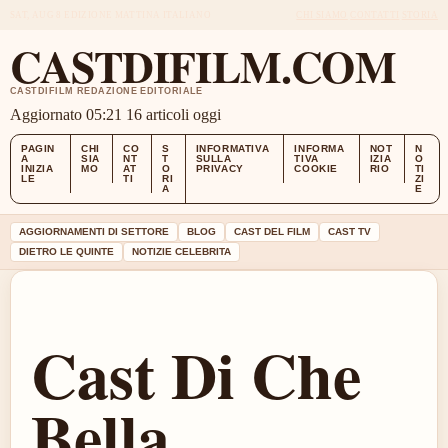
SAT, AUG 8
EDIZIONE MATTINA
ITALIANO
CHI SIAMO
CONTATTI
STORIA
CASTDIFILM.COM
CASTDIFILM REDAZIONE EDITORIALE
Aggiornato 05:21
16 articoli oggi
PAGIN
CHI
CO
S
INFORMATIVA
INFORMA
NOT
N
A
SIA
NT
T
SULLA
TIVA
IZIA
O
INIZIA
MO
AT
O
PRIVACY
COOKIE
RIO
TI
LE
TI
RI
ZI
A
E
AGGIORNAMENTI DI SETTORE
BLOG
CAST DEL FILM
CAST TV
DIETRO LE QUINTE
NOTIZIE CELEBRITA
Cast Di Che
Bella