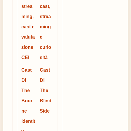
strea
cast,
ming,
strea
cast e
ming
valuta
e
zione
curio
CEI
sità
Cast
Cast
Di
Di
The
The
Bour
Blind
ne
Side
Identit