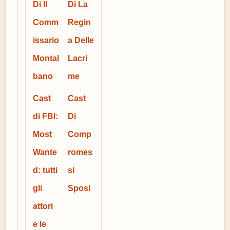
Di Il
Di La
Comm
Regin
issario
a Delle
Montal
Lacri
bano
me
Cast
Cast
di FBI:
Di
Most
Comp
Wante
romes
d: tutti
si
gli
Sposi
attori
e le