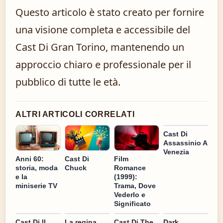
Questo articolo è stato creato per fornire
una visione completa e accessibile del
Cast Di Gran Torino, mantenendo un
approccio chiaro e professionale per il
pubblico di tutte le età.
ALTRI ARTICOLI CORRELATI
Cast Di
Assassinio A
Venezia
Cast Di
Anni 60:
Film
Chuck
storia, moda
Romance
e la
(1999):
miniserie TV
Trama, Dove
Vederlo e
Significato
Cast Di Il
La regina
Cast Di The
Dark