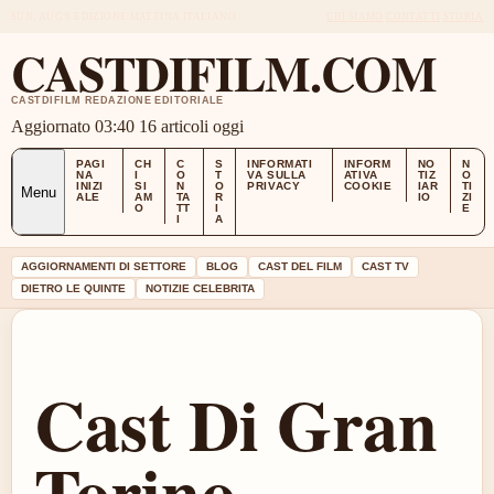
SUN, AUG 9
EDIZIONE MATTINA
ITALIANO
CHI SIAMO
CONTATTI
STORIA
CASTDIFILM.COM
CASTDIFILM REDAZIONE EDITORIALE
Aggiornato 03:40
16 articoli oggi
PAGI
CH
C
S
INFORMATI
INFORM
NO
N
NA
I
O
T
VA SULLA
ATIVA
TIZ
O
INIZI
SI
N
O
PRIVACY
COOKIE
IAR
TI
Menu
ALE
AM
TA
R
IO
ZI
O
TT
I
E
I
A
AGGIORNAMENTI DI SETTORE
BLOG
CAST DEL FILM
CAST TV
DIETRO LE QUINTE
NOTIZIE CELEBRITA
Cast Di Gran
Torino