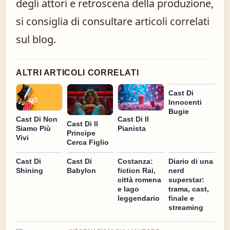
degli attori e retroscena della produzione,
si consiglia di consultare articoli correlati
sul blog.
ALTRI ARTICOLI CORRELATI
Cast Di
Innocenti
Bugie
Cast Di Il
Cast Di Non
Cast Di Il
Pianista
Siamo Più
Principe
Vivi
Cerca Figlio
Cast Di
Cast Di
Costanza:
Diario di una
Shining
Babylon
fiction Rai,
nerd
città romena
superstar:
e lago
trama, cast,
leggendario
finale e
streaming