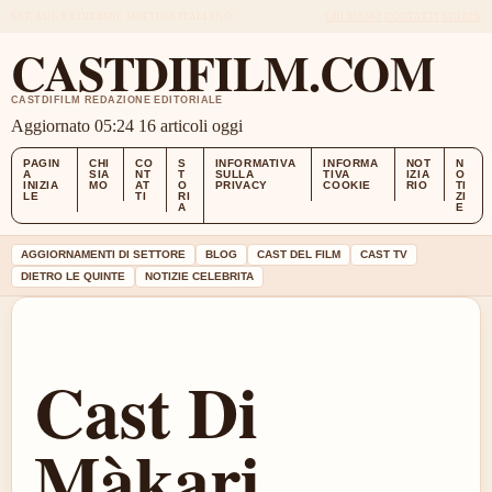
SAT, AUG 8
EDIZIONE MATTINA
ITALIANO
CHI SIAMO
CONTATTI
STORIA
CASTDIFILM.COM
CASTDIFILM REDAZIONE EDITORIALE
Aggiornato 05:24
16 articoli oggi
PAGIN
CHI
CO
S
INFORMATIVA
INFORMA
NOT
N
A
SIA
NT
T
SULLA
TIVA
IZIA
O
INIZIA
MO
AT
O
PRIVACY
COOKIE
RIO
TI
LE
TI
RI
ZI
A
E
AGGIORNAMENTI DI SETTORE
BLOG
CAST DEL FILM
CAST TV
DIETRO LE QUINTE
NOTIZIE CELEBRITA
Cast Di
Màkari