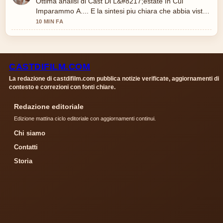
Ottima analisi di Cast Di L&#8217;estate In Cui
Imparammo A.... E la sintesi piu chiara che abbia visto
oggi.
10 MIN FA
CASTDIFILM.COM
La redazione di castdifilm.com pubblica notizie verificate, aggiornamenti di
contesto e correzioni con fonti chiare.
Redazione editoriale
Edizione mattina ciclo editoriale con aggiornamenti continui.
Chi siamo
Contatti
Storia