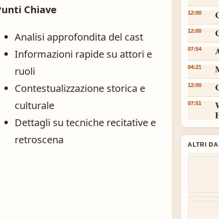
Punti Chiave
12:00
C
12:00
Analisi approfondita del cast
A
07:54
Informazioni rapide su attori e
M
04:21
ruoli
Contestualizzazione storica e
12:00
culturale
W
07:51
Dettagli su tecniche recitative e
retroscena
ALTRI D