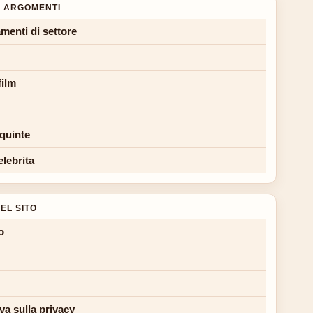
 ARGOMENTI
menti di settore
film
 quinte
elebrita
EL SITO
o
va sulla privacy