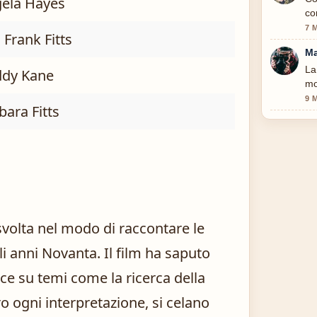
ela Hayes
co
7 
 Frank Fitts
Ma
La
dy Kane
mo
9 
bara Fitts
volta nel modo di raccontare le
gli anni Novanta. Il film ha saputo
uce su temi come la ricerca della
tro ogni interpretazione, si celano