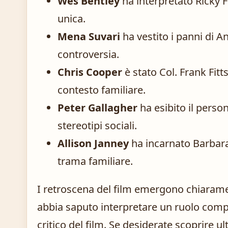
Wes Bentley
ha interpretato Ricky F
unica.
Mena Suvari
ha vestito i panni di 
controversia.
Chris Cooper
è stato Col. Frank Fitts
contesto familiare.
Peter Gallagher
ha esibito il perso
stereotipi sociali.
Allison Janney
ha incarnato Barbara
trama familiare.
I retroscena del film emergono chiaram
abbia saputo interpretare un ruolo comp
critico del film. Se desiderate scoprire u