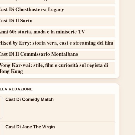
Cast Di Ghostbusters: Legacy
ast Di Il Sarto
nni 60: storia, moda e la miniserie TV
ixed by Erry: storia vera, cast e streaming del film
Cast Di Il Commissario Montalbano
ong Kar-wai: stile, film e curiosità sul regista di
Hong Kong
ALLA REDAZIONE
Cast Di Comedy Match
Cast Di Jane The Virgin