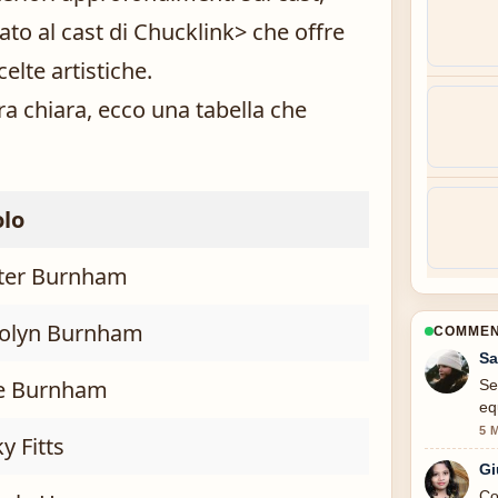
cato
al cast di Chuck
link> che offre
celte artistiche.
ra chiara, ecco una tabella che
lo
ter Burnham
olyn Burnham
COMMENT
Sa
e Burnham
Se
eq
5 
y Fitts
Gi
Co