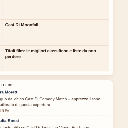
Cast Di Moonfall
Titoli film: le migliori classifiche e liste da non
perdere
I LIVE
ra Moretti
guo da vicino Cast Di Comedy Match – apprezzo il tono
uilibrato di questa copertura.
MIN FA
ulia Rossi
ntesto utile su Cast Di Jane The Virgin. Per favore