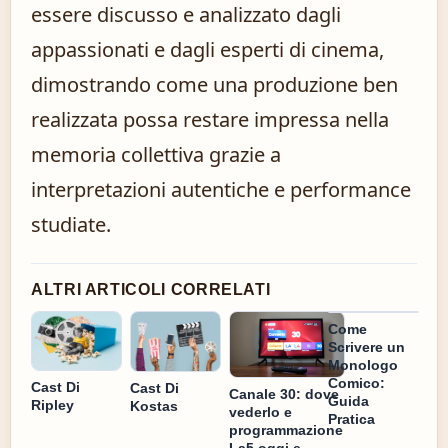
essere discusso e analizzato dagli
appassionati e dagli esperti di cinema,
dimostrando come una produzione ben
realizzata possa restare impressa nella
memoria collettiva grazie a
interpretazioni autentiche e performance
studiate.
ALTRI ARTICOLI CORRELATI
Come
Scrivere un
Monologo
Comico:
Cast Di
Cast Di
Canale 30: dove
Guida
Ripley
Kostas
vederlo e
Pratica
programmazione
La5 oggi e