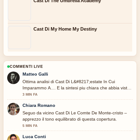
Cast Di The Umbrella Academy
Cast Di My Home My Destiny
COMMENTI LIVE
Matteo Galli
Ottima analisi di Cast Di L&#8217;estate In Cui
Imparammo A.... E la sintesi piu chiara che abbia visto
oggi.
3 MIN FA
Chiara Romano
Seguo da vicino Cast Di Le Comte De Monte-cristo –
apprezzo il tono equilibrato di questa copertura.
5 MIN FA
Luca Conti