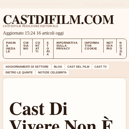
SAT, AUG 8
EDIZIONE MEZZOGIORNO
ITALIANO
CHI SIAMO
CONTATTI
STORIA
CASTDIFILM.COM
CASTDIFILM REDAZIONE EDITORIALE
Aggiornato 15:24
16 articoli oggi
PAGIN
CHI
CO
S
INFORMATIVA
INFORMA
NOT
N
A
SIA
NT
T
SULLA
TIVA
IZIA
O
INIZIA
MO
AT
O
PRIVACY
COOKIE
RIO
TI
LE
TI
RI
ZI
A
E
AGGIORNAMENTI DI SETTORE
BLOG
CAST DEL FILM
CAST TV
DIETRO LE QUINTE
NOTIZIE CELEBRITA
Cast Di
Vivere Non È