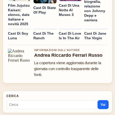
biografia,
Cast Di Una
Film Jujutsu
relazione
Cast Di State
Notte Al
Kaisen:
con Johnny
Of Play
Museo 3
elenco, date
Depp e
italiane e
carriera
novità 2025
Cast Di Soy
Cast Di The
Cast Di Love
Cast Di Jane
Luna
Ranch
Is In The Air
The Virgin
INFORMAZIONI SULL'AUTORE
Andrea Riccardo Ferrari Russo
La copertura viene aggiornata durante la
giornata con controllo trasparente delle
fonti.
CERCA
Vai