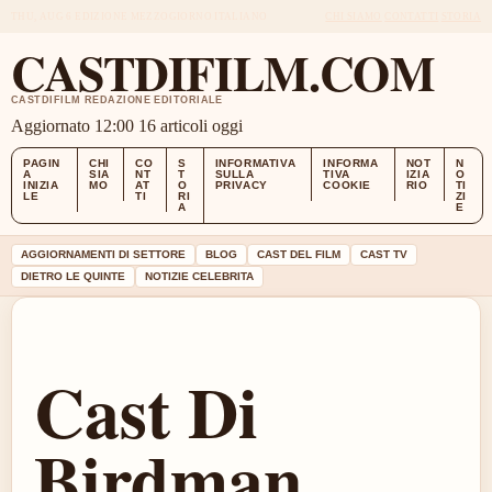
THU, AUG 6
EDIZIONE MEZZOGIORNO
ITALIANO
CHI SIAMO
CONTATTI
STORIA
CASTDIFILM.COM
CASTDIFILM REDAZIONE EDITORIALE
Aggiornato 12:00
16 articoli oggi
PAGIN
CHI
CO
S
INFORMATIVA
INFORMA
NOT
N
A
SIA
NT
T
SULLA
TIVA
IZIA
O
INIZIA
MO
AT
O
PRIVACY
COOKIE
RIO
TI
LE
TI
RI
ZI
A
E
AGGIORNAMENTI DI SETTORE
BLOG
CAST DEL FILM
CAST TV
DIETRO LE QUINTE
NOTIZIE CELEBRITA
Cast Di
Birdman