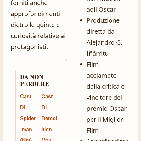
forniti anche
agli Oscar
approfondimenti
Produzione
dietro le quinte e
diretta da
curiosità relative ai
Alejandro G.
protagonisti.
Iñárritu
Film
acclamato
DA NON
PERDERE
dalla critica e
vincitore del
Cast
Cast
premio Oscar
Di
Di
per il Miglior
Spider
Demol
Film
-man
ition
(film)
Man