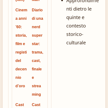
Approfondime
nti dietro le
Cinem
Diario
quinte e
a anni
di una
contesto
’60:
nerd
storico-
storia,
super
culturale
film e
star:
registi
trama,
del
cast,
decen
finale
nio
e
d’oro
strea
ming
Cast
Cast