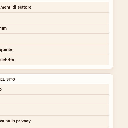
menti di settore
film
 quinte
elebrita
EL SITO
o
va sulla privacy