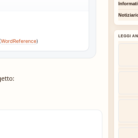
Informat
Notiziari
LEGGI A
(
WordReference
)
getto: