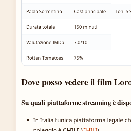
Paolo Sorrentino
Cast principale
Toni Se
Durata totale
150 minuti
Valutazione IMDb
7.0/10
Rotten Tomatoes
75%
Dove posso vedere il film Lor
Su quali piattaforme streaming è disp
In Italia l’unica piattaforma legale c
noleggio è
CHILI
(
CHILI
).