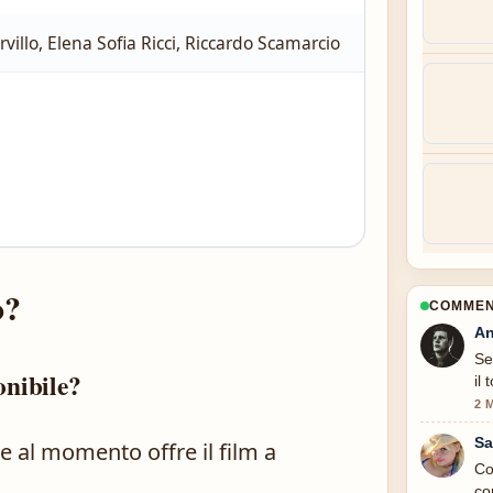
rvillo, Elena Sofia Ricci, Riccardo Scamarcio
o?
COMMENT
An
Se
onibile?
il
2 
Sa
he al momento offre il film a
Co
co