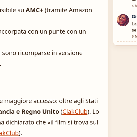
4 
visibile su
AMC+
(tramite Amazon
Gi
La
 accorpata con un punte con un
se
6 
i sono ricomparse in versione
.
 maggiore accesso: oltre agli Stati
ancia e Regno Unito
(
CiakClub
). Lo
ha dichiarato che «il film si trova sul
akClub
).