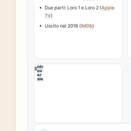
Due parti: Loro 1 e Loro 2 (
Apple
TV
)
Uscito nel 2018 (
IMDb
)
Co
ntr
3
ov
er
sie