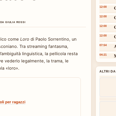
12:00
12:00
DA GIULIA ROSSI
12:00
C
12:00
bblico come
Loro
di Paolo Sorrentino, un
A
07:54
usconiano. Tra streaming fantasma,
’ambiguità linguistica, la pellicola resta
M
04:21
ve vederlo legalmente, la trama, le
ola «loro».
ALTRI D
toli per ragazzi