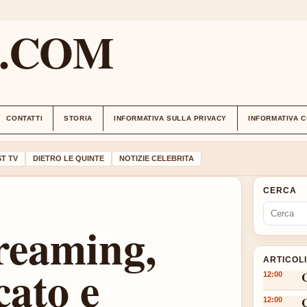
M.COM
CONTATTI
STORIA
INFORMATIVA SULLA PRIVACY
INFORMATIVA 
T TV
DIETRO LE QUINTE
NOTIZIE CELEBRITA
CERCA
reaming,
ARTICOL
cato e
12:00
12:00