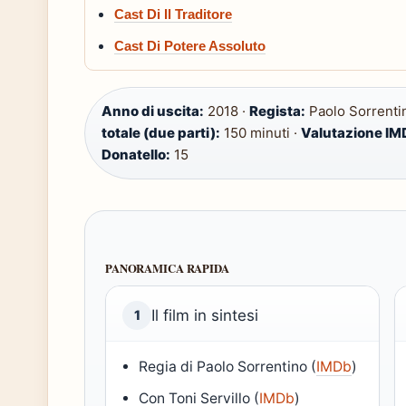
Cast Di Il Traditore
Cast Di Potere Assoluto
Anno di uscita:
2018 ·
Regista:
Paolo Sorrenti
totale (due parti):
150 minuti ·
Valutazione IM
Donatello:
15
PANORAMICA RAPIDA
Il film in sintesi
1
Regia di Paolo Sorrentino (
IMDb
)
Con Toni Servillo (
IMDb
)