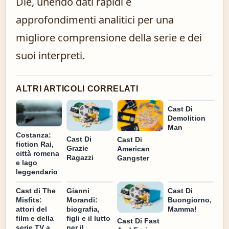
Die, unendo dati rapidi e
approfondimenti analitici per una
migliore comprensione della serie e dei
suoi interpreti.
ALTRI ARTICOLI CORRELATI
Cast Di
Demolition
Man
Costanza:
Cast Di
Cast Di
fiction Rai,
Grazie
American
città romena
Ragazzi
Gangster
e lago
leggendario
Cast di The
Gianni
Cast Di
Misfits:
Morandi:
Buongiorno,
attori del
biografia,
Mamma!
film e della
figli e il lutto
Cast Di Fast
serie TV a
per il