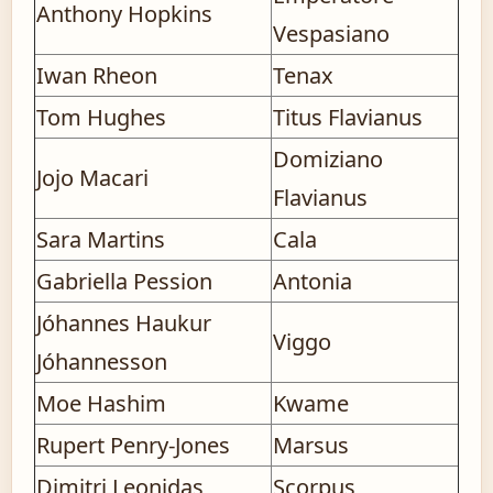
Anthony Hopkins
Vespasiano
Iwan Rheon
Tenax
Tom Hughes
Titus Flavianus
Domiziano
Jojo Macari
Flavianus
Sara Martins
Cala
Gabriella Pession
Antonia
Jóhannes Haukur
Viggo
Jóhannesson
Moe Hashim
Kwame
Rupert Penry-Jones
Marsus
Dimitri Leonidas
Scorpus