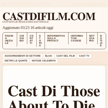
FRI, AUG 7
EDIZIONE MATTINA
ITALIANO
CHI SIAMO
CONTATTI
STORIA
CASTDIFILM.COM
CASTDIFILM REDAZIONE EDITORIALE
Aggiornato 03:23
16 articoli oggi
PAGIN
CHI
CO
S
INFORMATIVA
INFORMA
NOT
N
A
SIA
NT
T
SULLA
TIVA
IZIA
O
INIZIA
MO
AT
O
PRIVACY
COOKIE
RIO
TI
LE
TI
RI
ZI
A
E
AGGIORNAMENTI DI SETTORE
BLOG
CAST DEL FILM
CAST TV
DIETRO LE QUINTE
NOTIZIE CELEBRITA
Cast Di Those
About To Die