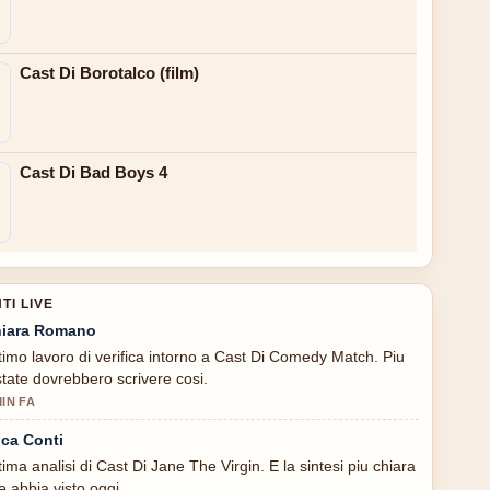
Cast Di Borotalco (film)
Cast Di Bad Boys 4
I LIVE
iara Romano
timo lavoro di verifica intorno a Cast Di Comedy Match. Piu
state dovrebbero scrivere cosi.
MIN FA
ca Conti
tima analisi di Cast Di Jane The Virgin. E la sintesi piu chiara
e abbia visto oggi.