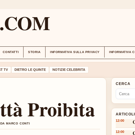
M.COM
CONTATTI
STORIA
INFORMATIVA SULLA PRIVACY
INFORMATIVA 
T TV
DIETRO LE QUINTE
NOTIZIE CELEBRITA
CERCA
ttà Proibita
ARTICOL
12:00
 DA MARCO CONTI
12:00