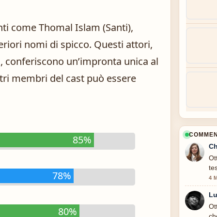
evanti come Thomal Islam (Santi),
teriori nomi di spicco. Questi attori,
, conferiscono un’impronta unica al
tri membri del cast può essere
COMMENT
85%
Ch
Ot
te
78%
4 
Lu
Ot
80%
ch