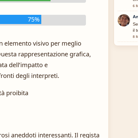
6 
An
75%
Se
il
8 
un elemento visivo per meglio
Questa rappresentazione grafica,
ta dell’impatto e
onti degli interpreti.
rosi aneddoti interessanti. Il regista