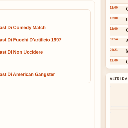
12:00
12:00
ast Di Comedy Match
C
12:00
A
ast Di Fuochi D’artificio 1997
07:54
M
04:21
ast Di Non Uccidere
12:00
ast Di American Gangster
ALTRI D