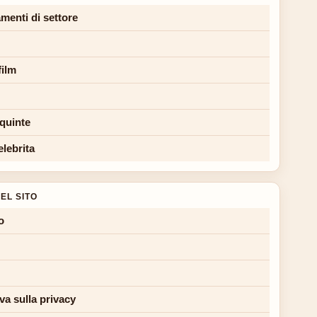
menti di settore
film
 quinte
elebrita
EL SITO
o
va sulla privacy