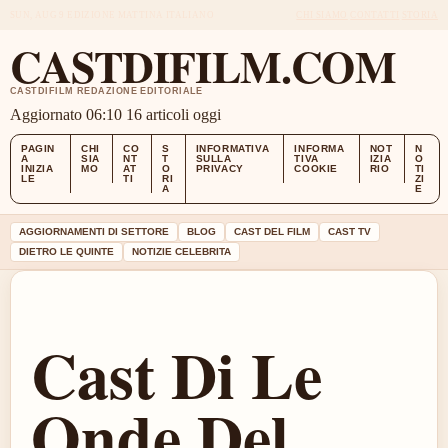
SUN, AUG 9
EDIZIONE MATTINA
ITALIANO
CHI SIAMO
CONTATTI
STORIA
CASTDIFILM.COM
CASTDIFILM REDAZIONE EDITORIALE
Aggiornato 06:10
16 articoli oggi
PAGIN
CHI
CO
S
INFORMATIVA
INFORMA
NOT
N
A
SIA
NT
T
SULLA
TIVA
IZIA
O
INIZIA
MO
AT
O
PRIVACY
COOKIE
RIO
TI
LE
TI
RI
ZI
A
E
AGGIORNAMENTI DI SETTORE
BLOG
CAST DEL FILM
CAST TV
DIETRO LE QUINTE
NOTIZIE CELEBRITA
Cast Di Le
Onde Del