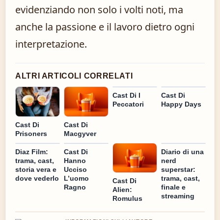
evidenziando non solo i volti noti, ma
anche la passione e il lavoro dietro ogni
interpretazione.
ALTRI ARTICOLI CORRELATI
Cast Di I
Cast Di
Peccatori
Happy Days
Cast Di
Cast Di
Prisoners
Macgyver
Diaz Film:
Cast Di
Diario di una
trama, cast,
Hanno
nerd
storia vera e
Ucciso
superstar:
dove vederlo
L’uomo
trama, cast,
Cast Di
Ragno
finale e
Alien:
streaming
Romulus