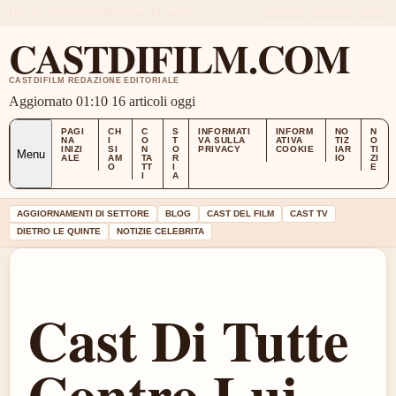
THU, AUG 6
EDIZIONE MATTINA
ITALIANO
CHI SIAMO
CONTATTI
STORIA
CASTDIFILM.COM
CASTDIFILM REDAZIONE EDITORIALE
Aggiornato 01:10
16 articoli oggi
PAGI
CH
C
S
INFORMATI
INFORM
NO
N
NA
I
O
T
VA SULLA
ATIVA
TIZ
O
INIZI
SI
N
O
PRIVACY
COOKIE
IAR
TI
Menu
ALE
AM
TA
R
IO
ZI
O
TT
I
E
I
A
AGGIORNAMENTI DI SETTORE
BLOG
CAST DEL FILM
CAST TV
DIETRO LE QUINTE
NOTIZIE CELEBRITA
Cast Di Tutte
Contro Lui