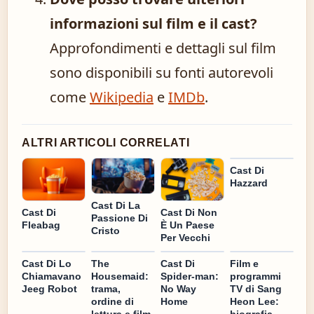
informazioni sul film e il cast?
Approfondimenti e dettagli sul film
sono disponibili su fonti autorevoli
come
Wikipedia
e
IMDb
.
ALTRI ARTICOLI CORRELATI
Cast Di
Hazzard
Cast Di La
Cast Di
Cast Di Non
Passione Di
Fleabag
È Un Paese
Cristo
Per Vecchi
Cast Di Lo
The
Cast Di
Film e
Chiamavano
Housemaid:
Spider-man:
programmi
Jeeg Robot
trama,
No Way
TV di Sang
ordine di
Home
Heon Lee:
lettura e film
biografia,