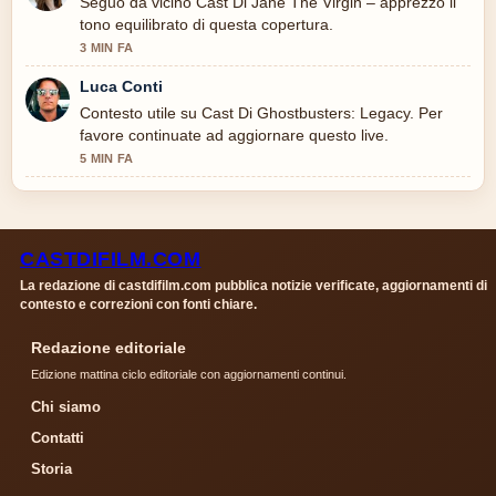
Seguo da vicino Cast Di Jane The Virgin – apprezzo il
tono equilibrato di questa copertura.
3 MIN FA
Luca Conti
Contesto utile su Cast Di Ghostbusters: Legacy. Per
favore continuate ad aggiornare questo live.
5 MIN FA
CASTDIFILM.COM
La redazione di castdifilm.com pubblica notizie verificate, aggiornamenti di
contesto e correzioni con fonti chiare.
Redazione editoriale
Edizione mattina ciclo editoriale con aggiornamenti continui.
Chi siamo
Contatti
Storia