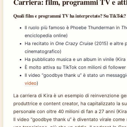
Carriera: film, programmi TV e attiv
Quali film e programmi TV ha interpretato? Su TikTok? C
Il ruolo più famoso è Phoebe Thunderman in
Th
enciclopedia online)
Ha recitato in
One Crazy Cruise
(2015) e altre 
cinematografico)
Ha pubblicato musica e un album in vinile (Kira Ko
È molto attiva su TikTok con milioni di follower 
Il video “goodbye thank u” è stato un messaggio
video
)
La carriera di Kira è un esempio di reinvenzione g
produttrice e content creator, ha capitalizzato la s
personale con oltre 40 milioni di fan a 27 anni (Kira K
Il video “goodbye thank u” è diventato virale come