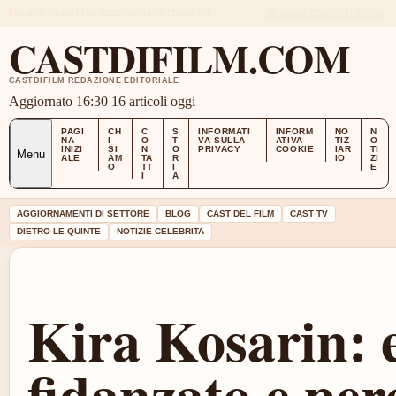
FRI, AUG 7
EDIZIONE MEZZOGIORNO
ITALIANO
CHI SIAMO
CONTATTI
STORIA
CASTDIFILM.COM
CASTDIFILM REDAZIONE EDITORIALE
Aggiornato 16:30
16 articoli oggi
PAGI
CH
C
S
INFORMATI
INFORM
NO
N
NA
I
O
T
VA SULLA
ATIVA
TIZ
O
INIZI
SI
N
O
PRIVACY
COOKIE
IAR
TI
Menu
ALE
AM
TA
R
IO
ZI
O
TT
I
E
I
A
AGGIORNAMENTI DI SETTORE
BLOG
CAST DEL FILM
CAST TV
DIETRO LE QUINTE
NOTIZIE CELEBRITA
Kira Kosarin: e
fidanzato e per