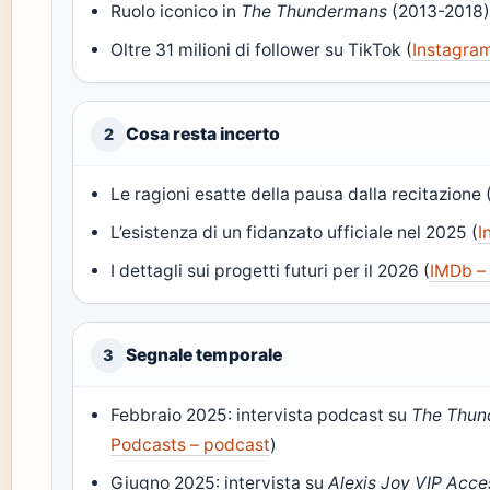
Ruolo iconico in
The Thundermans
(2013-2018)
Oltre 31 milioni di follower su TikTok (
Instagram 
Cosa resta incerto
2
Le ragioni esatte della pausa dalla recitazione 
L’esistenza di un fidanzato ufficiale nel 2025 (
I
I dettagli sui progetti futuri per il 2026 (
IMDb –
Segnale temporale
3
Febbraio 2025: intervista podcast su
The Thun
Podcasts – podcast
)
Giugno 2025: intervista su
Alexis Joy VIP Acce