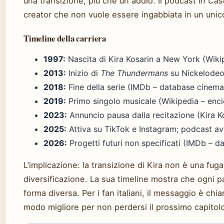
una transizione, più che un addio. Il podcast
In Cas
creator che non vuole essere ingabbiata in un unico
Timeline della carriera
1997:
Nascita di Kira Kosarin a New York (Wikip
2013:
Inizio di
The Thundermans
su Nickelodeon
2018:
Fine della serie (IMDb – database cinema
2019:
Primo singolo musicale (Wikipedia – enci
2023:
Annuncio pausa dalla recitazione (Kira Kosa
2025:
Attiva su TikTok e Instagram; podcast av
2026:
Progetti futuri non specificati (IMDb – 
L’implicazione: la transizione di Kira non è una fug
diversificazione. La sua timeline mostra che ogni p
forma diversa. Per i fan italiani, il messaggio è chia
modo migliore per non perdersi il prossimo capitol