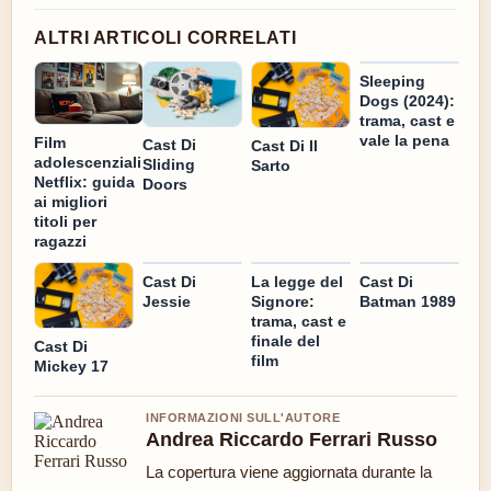
ALTRI ARTICOLI CORRELATI
Sleeping
Dogs (2024):
trama, cast e
vale la pena
Film
Cast Di
Cast Di Il
adolescenziali
Sliding
Sarto
Netflix: guida
Doors
ai migliori
titoli per
ragazzi
Cast Di
La legge del
Cast Di
Jessie
Signore:
Batman 1989
trama, cast e
finale del
Cast Di
film
Mickey 17
INFORMAZIONI SULL'AUTORE
Andrea Riccardo Ferrari Russo
La copertura viene aggiornata durante la