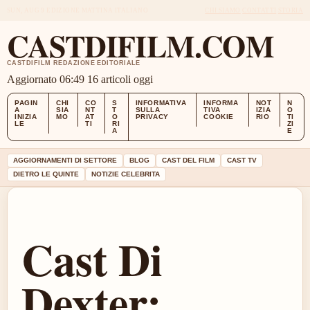
SUN, AUG 9
EDIZIONE MATTINA
ITALIANO
CHI SIAMO
CONTATTI
STORIA
CASTDIFILM.COM
CASTDIFILM REDAZIONE EDITORIALE
Aggiornato 06:49
16 articoli oggi
PAGIN
CHI
CO
S
INFORMATIVA
INFORMA
NOT
N
A
SIA
NT
T
SULLA
TIVA
IZIA
O
INIZIA
MO
AT
O
PRIVACY
COOKIE
RIO
TI
LE
TI
RI
ZI
A
E
AGGIORNAMENTI DI SETTORE
BLOG
CAST DEL FILM
CAST TV
DIETRO LE QUINTE
NOTIZIE CELEBRITA
Cast Di
Dexter: