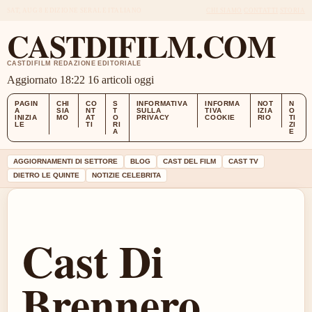
SAT, AUG 8
EDIZIONE SERALE
ITALIANO
CHI SIAMO
CONTATTI
STORIA
CASTDIFILM.COM
CASTDIFILM REDAZIONE EDITORIALE
Aggiornato 18:22
16 articoli oggi
PAGIN
CHI
CO
S
INFORMATIVA
INFORMA
NOT
N
A
SIA
NT
T
SULLA
TIVA
IZIA
O
INIZIA
MO
AT
O
PRIVACY
COOKIE
RIO
TI
LE
TI
RI
ZI
A
E
AGGIORNAMENTI DI SETTORE
BLOG
CAST DEL FILM
CAST TV
DIETRO LE QUINTE
NOTIZIE CELEBRITA
Cast Di
Brennero