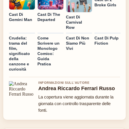
Broke Girls
Cast Di
Cast Di The
Cast Di
Gemini Man
Departed
Carnival
Row
Crudelia:
Come
Cast Di Non
Cast Di Pulp
trama del
Scrivere un
Siamo Più
Fiction
film,
Monologo
Vivi
significato
Comico:
della
Guida
canzone e
Pratica
curiosità
INFORMAZIONI SULL'AUTORE
Andrea Riccardo Ferrari Russo
La copertura viene aggiornata durante la
giornata con controllo trasparente delle
fonti.