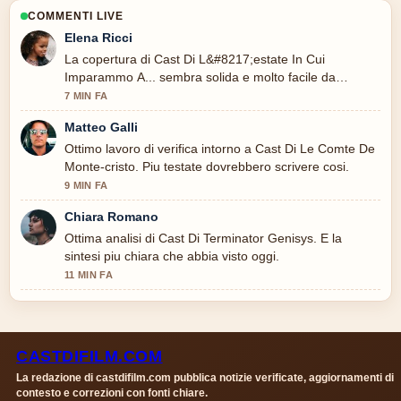
COMMENTI LIVE
Elena Ricci
La copertura di Cast Di L&#8217;estate In Cui
Imparammo A... sembra solida e molto facile da
seguire.
7 MIN FA
Matteo Galli
Ottimo lavoro di verifica intorno a Cast Di Le Comte De
Monte-cristo. Piu testate dovrebbero scrivere cosi.
9 MIN FA
Chiara Romano
Ottima analisi di Cast Di Terminator Genisys. E la
sintesi piu chiara che abbia visto oggi.
11 MIN FA
CASTDIFILM.COM
La redazione di castdifilm.com pubblica notizie verificate, aggiornamenti di
contesto e correzioni con fonti chiare.