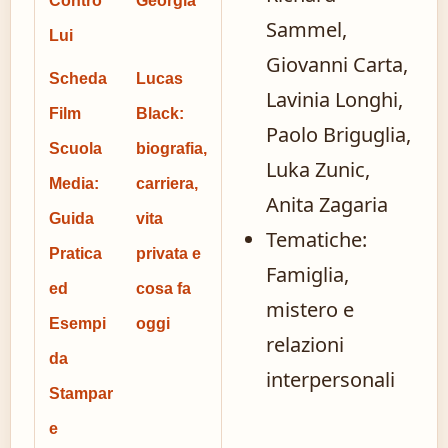
Contro
Georgia
Sammel,
Lui
Giovanni Carta,
Scheda
Lucas
Lavinia Longhi,
Film
Black:
Paolo Briguglia,
Scuola
biografia,
Luka Zunic,
Media:
carriera,
Anita Zagaria
Guida
vita
Tematiche:
Pratica
privata e
Famiglia,
ed
cosa fa
mistero e
Esempi
oggi
relazioni
da
interpersonali
Stampar
e