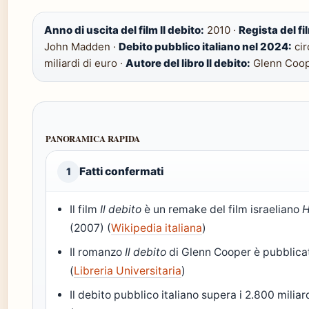
Anno di uscita del film Il debito:
2010 ·
Regista del fil
John Madden ·
Debito pubblico italiano nel 2024:
cir
miliardi di euro ·
Autore del libro Il debito:
Glenn Coo
PANORAMICA RAPIDA
Fatti confermati
1
Il film
Il debito
è un remake del film israeliano
(2007) (
Wikipedia italiana
)
Il romanzo
Il debito
di Glenn Cooper è pubblica
(
Libreria Universitaria
)
Il debito pubblico italiano supera i 2.800 miliar