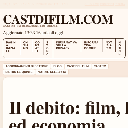
FRI, AUG 7
EDIZIONE MEZZOGIORNO
ITALIANO
CHI SIAMO
CONTATTI
STORIA
CASTDIFILM.COM
CASTDIFILM REDAZIONE EDITORIALE
Aggiornato 13:33
16 articoli oggi
PAGIN
CHI
CO
S
INFORMATIVA
INFORMA
NOT
N
A
SIA
NT
T
SULLA
TIVA
IZIA
O
INIZIA
MO
AT
O
PRIVACY
COOKIE
RIO
TI
LE
TI
RI
ZI
A
E
AGGIORNAMENTI DI SETTORE
BLOG
CAST DEL FILM
CAST TV
DIETRO LE QUINTE
NOTIZIE CELEBRITA
Il debito: film, 
ed economia