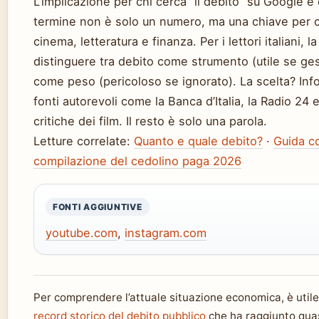
L’implicazione per chi cerca “il debito” su Google è c
termine non è solo un numero, ma una chiave per
cinema, letteratura e finanza. Per i lettori italiani, la
distinguere tra debito come strumento (utile se ges
come peso (pericoloso se ignorato). La scelta? Inf
fonti autorevoli come la Banca d’Italia, la Radio 24 
critiche dei film. Il resto è solo una parola.
Letture correlate:
Quanto e quale debito?
·
Guida co
compilazione del cedolino paga 2026
FONTI AGGIUNTIVE
youtube.com
,
instagram.com
Per comprendere l’attuale situazione economica, è utile 
record storico del debito pubblico
che ha raggiunto quas