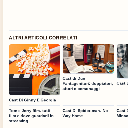
ALTRI ARTICOLI CORRELATI
Cast di Due
Cast 
Fantagenitori: doppiatori,
attori e personaggi
Cast Di Ginny E Georgia
Tom e Jerry film: tutti i
Cast Di Spider-man: No
Cast 
film e dove guardarli in
Way Home
Minac
streaming