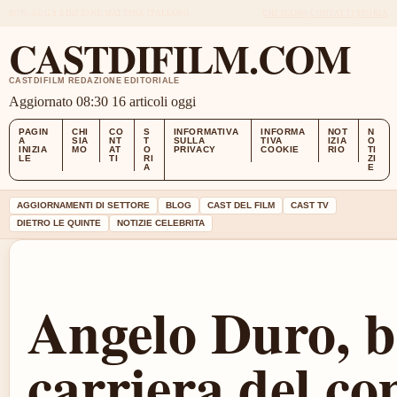
SUN, AUG 9
EDIZIONE MATTINA
ITALIANO
CHI SIAMO
CONTATTI
STORIA
CASTDIFILM.COM
CASTDIFILM REDAZIONE EDITORIALE
Aggiornato 08:30
16 articoli oggi
PAGIN
CHI
CO
S
INFORMATIVA
INFORMA
NOT
N
A
SIA
NT
T
SULLA
TIVA
IZIA
O
INIZIA
MO
AT
O
PRIVACY
COOKIE
RIO
TI
LE
TI
RI
ZI
A
E
AGGIORNAMENTI DI SETTORE
BLOG
CAST DEL FILM
CAST TV
DIETRO LE QUINTE
NOTIZIE CELEBRITA
Angelo Duro, b
carriera del co