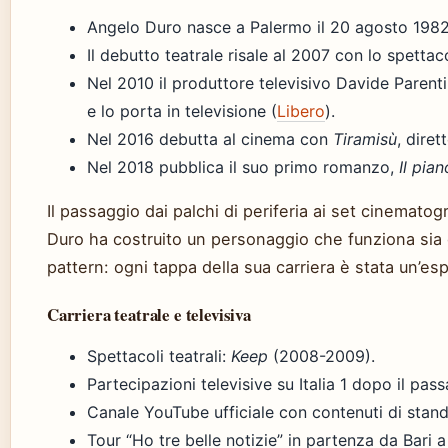
Angelo Duro nasce a Palermo il 20 agosto 1982
Il debutto teatrale risale al 2007 con lo spetta
Nel 2010 il produttore televisivo Davide Parent
e lo porta in televisione (
Libero
).
Nel 2016 debutta al cinema con
Tiramisù
, diret
Nel 2018 pubblica il suo primo romanzo,
Il pian
Il passaggio dai palchi di periferia ai set cinemato
Duro ha costruito un personaggio che funziona sia
pattern:
ogni tappa della sua carriera è stata un’es
Carriera teatrale e televisiva
Spettacoli teatrali:
Keep
(2008-2009).
Partecipazioni televisive su Italia 1 dopo il pa
Canale YouTube ufficiale con contenuti di stand
Tour “Ho tre belle notizie” in partenza da Bari 