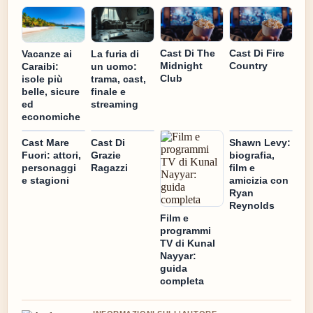
Cast Di The
Cast Di Fire
Vacanze ai
La furia di
Midnight
Country
Caraibi:
un uomo:
Club
isole più
trama, cast,
belle, sicure
finale e
ed
streaming
economiche
Cast Mare
Cast Di
Shawn Levy:
Fuori: attori,
Grazie
biografia,
personaggi
Ragazzi
film e
e stagioni
amicizia con
Ryan
Reynolds
Film e
programmi
TV di Kunal
Nayyar:
guida
completa