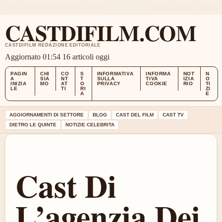
THU, AUG 6
EDIZIONE MATTINA
ITALIANO
CHI SIAMO
CONTATTI
STORIA
CASTDIFILM.COM
CASTDIFILM REDAZIONE EDITORIALE
Aggiornato 01:54
16 articoli oggi
PAGIN
CHI
CO
S
INFORMATIVA
INFORMA
NOT
N
A
SIA
NT
T
SULLA
TIVA
IZIA
O
INIZIA
MO
AT
O
PRIVACY
COOKIE
RIO
TI
LE
TI
RI
ZI
A
E
AGGIORNAMENTI DI SETTORE
BLOG
CAST DEL FILM
CAST TV
DIETRO LE QUINTE
NOTIZIE CELEBRITA
Cast Di
L’agenzia Dei