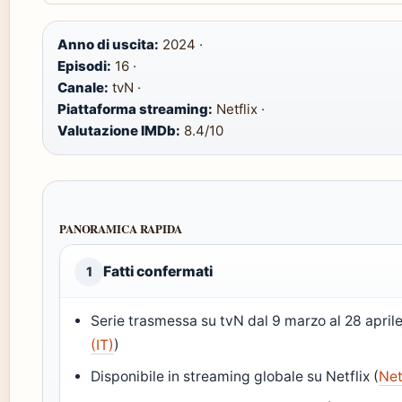
Anno di uscita:
2024 ·
Episodi:
16 ·
Canale:
tvN ·
Piattaforma streaming:
Netflix ·
Valutazione IMDb:
8.4/10
PANORAMICA RAPIDA
Fatti confermati
1
Serie trasmessa su tvN dal 9 marzo al 28 april
(IT)
)
Disponibile in streaming globale su Netflix (
Netf