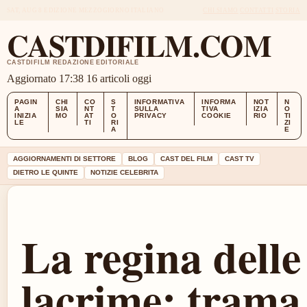
SAT, AUG 8
EDIZIONE MEZZOGIORNO
ITALIANO
CHI SIAMO
CONTATTI
STORIA
CASTDIFILM.COM
CASTDIFILM REDAZIONE EDITORIALE
Aggiornato 17:38
16 articoli oggi
PAGIN
CHI
CO
S
INFORMATIVA
INFORMA
NOT
N
A
SIA
NT
T
SULLA
TIVA
IZIA
O
INIZIA
MO
AT
O
PRIVACY
COOKIE
RIO
TI
LE
TI
RI
ZI
A
E
AGGIORNAMENTI DI SETTORE
BLOG
CAST DEL FILM
CAST TV
DIETRO LE QUINTE
NOTIZIE CELEBRITA
La regina delle
lacrime: trama,