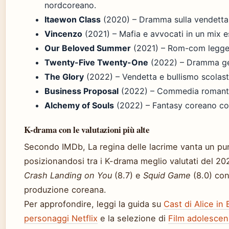
nordcoreano.
Itaewon Class
(2020) – Dramma sulla vendetta e
Vincenzo
(2021) – Mafia e avvocati in un mix e
Our Beloved Summer
(2021) – Rom-com legger
Twenty-Five Twenty-One
(2022) – Dramma ge
The Glory
(2022) – Vendetta e bullismo scolast
Business Proposal
(2022) – Commedia romanti
Alchemy of Souls
(2022) – Fantasy coreano con
K-drama con le valutazioni più alte
Secondo IMDb, La regina delle lacrime vanta un pun
posizionandosi tra i K-drama meglio valutati del 2024
Crash Landing on You
(8.7) e
Squid Game
(8.0) con
produzione coreana.
Per approfondire, leggi la guida su
Cast di Alice in 
personaggi Netflix
e la selezione di
Film adolescenzi