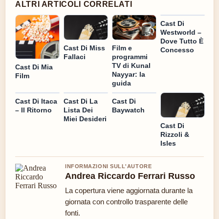
ALTRI ARTICOLI CORRELATI
Cast Di
Westworld –
Dove Tutto È
Cast Di Miss
Film e
Concesso
Fallaci
programmi
TV di Kunal
Cast Di Mia
Nayyar: la
Film
guida
Cast Di Itaca
Cast Di La
Cast Di
– Il Ritorno
Lista Dei
Baywatch
Miei Desideri
Cast Di
Rizzoli &
Isles
INFORMAZIONI SULL'AUTORE
Andrea Riccardo Ferrari Russo
La copertura viene aggiornata durante la
giornata con controllo trasparente delle
fonti.