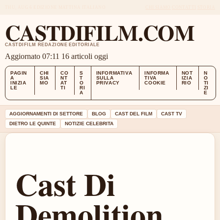
THU, AUG 6
EDIZIONE MATTINA
ITALIANO
CHI SIAMO
CONTATTI
STORIA
CASTDIFILM.COM
CASTDIFILM REDAZIONE EDITORIALE
Aggiornato 07:11
16 articoli oggi
PAGIN
CHI
CO
S
INFORMATIVA
INFORMA
NOT
N
A
SIA
NT
T
SULLA
TIVA
IZIA
O
INIZIA
MO
AT
O
PRIVACY
COOKIE
RIO
TI
LE
TI
RI
ZI
A
E
AGGIORNAMENTI DI SETTORE
BLOG
CAST DEL FILM
CAST TV
DIETRO LE QUINTE
NOTIZIE CELEBRITA
Cast Di
Demolition