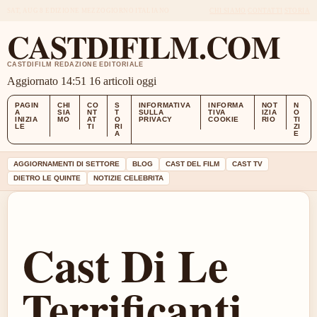
SAT, AUG 8
EDIZIONE MEZZOGIORNO
ITALIANO
CHI SIAMO
CONTATTI
STORIA
CASTDIFILM.COM
CASTDIFILM REDAZIONE EDITORIALE
Aggiornato 14:51
16 articoli oggi
PAGIN
CHI
CO
S
INFORMATIVA
INFORMA
NOT
N
A
SIA
NT
T
SULLA
TIVA
IZIA
O
INIZIA
MO
AT
O
PRIVACY
COOKIE
RIO
TI
LE
TI
RI
ZI
A
E
AGGIORNAMENTI DI SETTORE
BLOG
CAST DEL FILM
CAST TV
DIETRO LE QUINTE
NOTIZIE CELEBRITA
Cast Di Le
Terrificanti