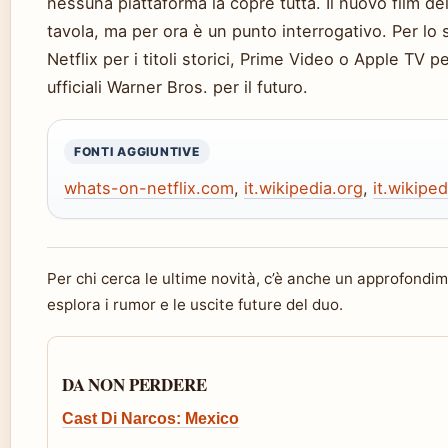
nessuna piattaforma la copre tutta. Il nuovo film d
tavola, ma per ora è un punto interrogativo. Per lo sp
Netflix per i titoli storici, Prime Video o Apple TV pe
ufficiali Warner Bros. per il futuro.
FONTI AGGIUNTIVE
whats-on-netflix.com
,
it.wikipedia.org
,
it.wikiped
Per chi cerca le ultime novità, c’è anche un approfondi
esplora i rumor e le uscite future del duo.
DA NON PERDERE
Cast Di Narcos: Mexico