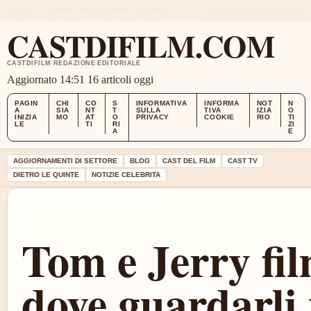
SAT, AUG 8
EDIZIONE MEZZOGIORNO
ITALIANO
CHI SIAMO
CONTATTI
STORIA
CASTDIFILM.COM
CASTDIFILM REDAZIONE EDITORIALE
Aggiornato 14:51
16 articoli oggi
PAGIN
CHI
CO
S
INFORMATIVA
INFORMA
NOT
N
A
SIA
NT
T
SULLA
TIVA
IZIA
O
INIZIA
MO
AT
O
PRIVACY
COOKIE
RIO
TI
LE
TI
RI
ZI
A
E
AGGIORNAMENTI DI SETTORE
BLOG
CAST DEL FILM
CAST TV
DIETRO LE QUINTE
NOTIZIE CELEBRITA
Tom e Jerry film
dove guardarli