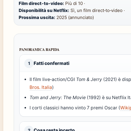
Film direct‑to‑video:
Più di 10 ·
Disponibilità su Netflix:
Sì, un film direct‑to‑video ·
Prossima uscita:
2025 (annunciato)
PANORAMICA RAPIDA
Fatti confermati
1
Il film live‑action/CGI
Tom & Jerry
(2021) è dispo
Bros. Italia
)
Tom and Jerry: The Movie
(1992) è su Netflix It
I corti classici hanno vinto 7 premi Oscar (
Wiki
Cosa resta incerto
2