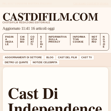
FRI, AUG 7
EDIZIONE MATTINA
ITALIANO
CHI SIAMO
CONTATTI
STORIA
CASTDIFILM.COM
CASTDIFILM REDAZIONE EDITORIALE
Aggiornato 11:41
16 articoli oggi
PAGIN
CHI
CO
S
INFORMATIVA
INFORMA
NOT
N
A
SIA
NT
T
SULLA
TIVA
IZIA
O
INIZIA
MO
AT
O
PRIVACY
COOKIE
RIO
TI
LE
TI
RI
ZI
A
E
AGGIORNAMENTI DI SETTORE
BLOG
CAST DEL FILM
CAST TV
DIETRO LE QUINTE
NOTIZIE CELEBRITA
Cast Di
Independence