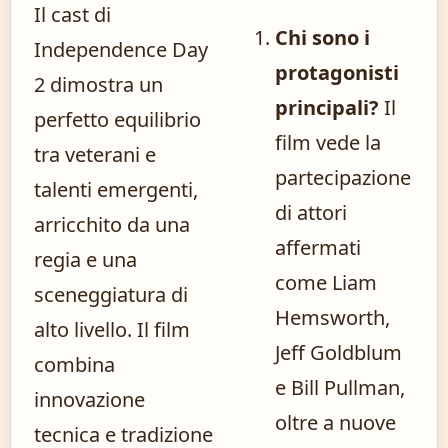
Il cast di
Chi sono i
Independence Day
protagonisti
2 dimostra un
principali?
Il
perfetto equilibrio
film vede la
tra veterani e
partecipazione
talenti emergenti,
di attori
arricchito da una
affermati
regia e una
come Liam
sceneggiatura di
Hemsworth,
alto livello. Il film
Jeff Goldblum
combina
e Bill Pullman,
innovazione
oltre a nuove
tecnica e tradizione