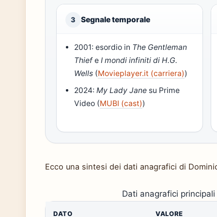
Segnale temporale
3
2001: esordio in
The Gentleman
Thief
e
I mondi infiniti di H.G.
Wells
(
Movieplayer.it (carriera)
)
2024:
My Lady Jane
su Prime
Video (
MUBI (cast)
)
Ecco una sintesi dei dati anagrafici di Domin
Dati anagrafici principal
DATO
VALORE