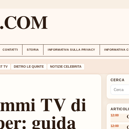
M.COM
CONTATTI
STORIA
INFORMATIVA SULLA PRIVACY
INFORMATIVA 
T TV
DIETRO LE QUINTE
NOTIZIE CELEBRITA
CERCA
ammi TV di
ARTICOL
er: guida
12:00
12:00