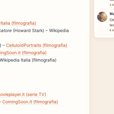
4 
Ma
Ot
Italia (filmografia)
te
catore
(Howard Stark) – Wikipedia
6 
) –
CelluloidPortraits (filmografia)
ngSoon.it (filmografia)
Wikipedia Italia (filmografia)
ovieplayer.it (serie TV)
 –
ComingSoon.it (filmografia)