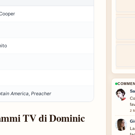
Cooper
ito
COMMENT
Sa
tain America
,
Preacher
Co
fa
2 
grammi TV di Dominic
Gi
La
fa