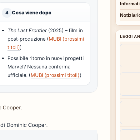
Informat
Cosa viene dopo
4
Notiziari
The Last Frontier
(2025) – film in
LEGGI A
post‑produzione (
MUBI (prossimi
titoli)
)
Possibile ritorno in nuovi progetti
Marvel? Nessuna conferma
ufficiale. (
MUBI (prossimi titoli)
)
ic Cooper.
i di Dominic Cooper.