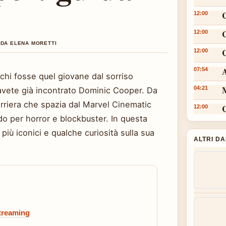
12:00
12:00
 DA ELENA MORETTI
C
12:00
A
07:54
 chi fosse quel giovane dal sorriso
M
04:21
vete già incontrato Dominic Cooper. Da
 carriera che spazia dal Marvel Cinematic
12:00
do per horror e blockbuster. In questa
 più iconici e qualche curiosità sulla sua
ALTRI D
streaming