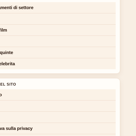
menti di settore
film
 quinte
elebrita
EL SITO
o
va sulla privacy