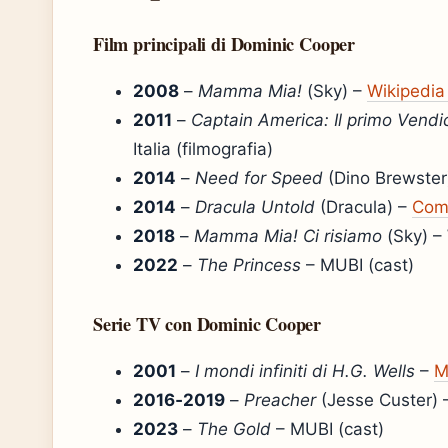
Film principali di Dominic Cooper
2008
–
Mamma Mia!
(Sky) –
Wikipedia 
2011
–
Captain America: Il primo Vendi
Italia (filmografia)
2014
–
Need for Speed
(Dino Brewster
2014
–
Dracula Untold
(Dracula) –
Comi
2018
–
Mamma Mia! Ci risiamo
(Sky) – 
2022
–
The Princess
– MUBI (cast)
Serie TV con Dominic Cooper
2001
–
I mondi infiniti di H.G. Wells
–
M
2016‑2019
–
Preacher
(Jesse Custer)
2023
–
The Gold
– MUBI (cast)