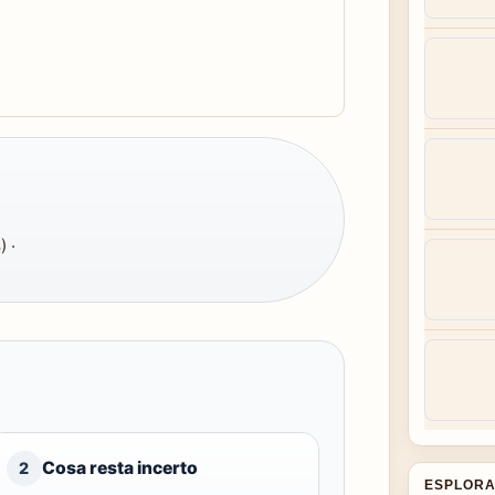
 ·
Cosa resta incerto
2
ESPLORA