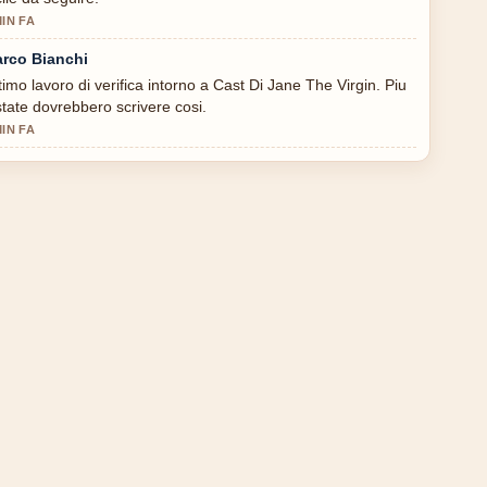
MIN FA
rco Bianchi
timo lavoro di verifica intorno a Cast Di Jane The Virgin. Piu
state dovrebbero scrivere cosi.
MIN FA