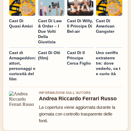
Cast Di
Cast Di Law
Cast Di Willy,
Cast Di
Quasi Amici
& Order – I
Il Principe Di
American
Due Volti
Bel-air
Gangster
Della
Giustizia
Cast di
Cast Di Olé
Cast Di Il
Uno ceriffo
Armageddon:
(film)
Principe
extraterre
attori,
Cerca Figlio
tre: dove
personaggi e
vederlo, ca t
curiosità del
e curio ità
film
INFORMAZIONI SULL'AUTORE
Andrea Riccardo Ferrari Russo
La copertura viene aggiornata durante la
giornata con controllo trasparente delle
fonti.