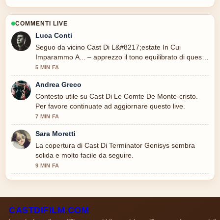
COMMENTI LIVE
Luca Conti
Seguo da vicino Cast Di L&#8217;estate In Cui
Imparammo A... – apprezzo il tono equilibrato di questa
copertura.
5 MIN FA
Andrea Greco
Contesto utile su Cast Di Le Comte De Monte-cristo.
Per favore continuate ad aggiornare questo live.
7 MIN FA
Sara Moretti
La copertura di Cast Di Terminator Genisys sembra
solida e molto facile da seguire.
9 MIN FA
CASTDIFILM.COM