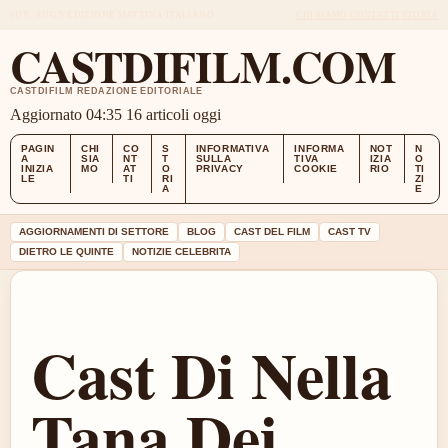
SUN, AUG 9
EDIZIONE MATTINA
ITALIANO
CHI SIAMO
CONTATTI
STORIA
CASTDIFILM.COM
CASTDIFILM REDAZIONE EDITORIALE
Aggiornato 04:35
16 articoli oggi
PAGIN
CHI
CO
S
INFORMATIVA
INFORMA
NOT
N
A
SIA
NT
T
SULLA
TIVA
IZIA
O
INIZIA
MO
AT
O
PRIVACY
COOKIE
RIO
TI
LE
TI
RI
ZI
A
E
AGGIORNAMENTI DI SETTORE
BLOG
CAST DEL FILM
CAST TV
DIETRO LE QUINTE
NOTIZIE CELEBRITA
Cast Di Nella
Tana Dei