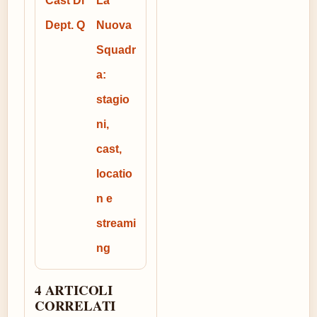
Cast Di
La
Dept. Q
Nuova
Squadr
a:
stagio
ni,
cast,
locatio
n e
streami
ng
4 ARTICOLI
CORRELATI