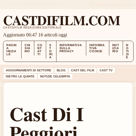
SUN, AUG 9
EDIZIONE MATTINA
ITALIANO
CHI SIAMO
CONTATTI
STORIA
CASTDIFILM.COM
CASTDIFILM REDAZIONE EDITORIALE
Aggiornato 06:47
16 articoli oggi
PAGIN
CHI
CO
S
INFORMATIVA
INFORMA
NOT
N
A
SIA
NT
T
SULLA
TIVA
IZIA
O
INIZIA
MO
AT
O
PRIVACY
COOKIE
RIO
TI
LE
TI
RI
ZI
A
E
AGGIORNAMENTI DI SETTORE
BLOG
CAST DEL FILM
CAST TV
DIETRO LE QUINTE
NOTIZIE CELEBRITA
Cast Di I
Peggiori