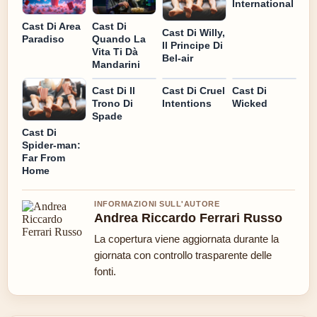
International
Cast Di
Cast Di Area
Cast Di Willy,
Quando La
Paradiso
Il Principe Di
Vita Ti Dà
Bel-air
Mandarini
Cast Di Il
Cast Di Cruel
Cast Di
Trono Di
Intentions
Wicked
Spade
Cast Di
Spider-man:
Far From
Home
INFORMAZIONI SULL'AUTORE
Andrea Riccardo Ferrari Russo
La copertura viene aggiornata durante la
giornata con controllo trasparente delle
fonti.