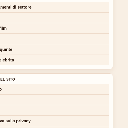
menti di settore
film
 quinte
elebrita
EL SITO
o
va sulla privacy