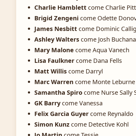
Charlie Hamblett
come Charlie Pit
Brigid Zengeni
come Odette Dono
James Nesbitt
come Dominic Calli
Ashley Walters
come Josh Buchan
Mary Malone
come Aqua Vanech
Lisa Faulkner
come Dana Fells
Matt Willis
come Darryl
Marc Warren
come Monte Leburne
Samantha Spiro
come Nurse Sally S
GK Barry
come Vanessa
Felix Garcia Guyer
come Reynaldo
Simon Kunz
come Detective Kohl
Jo Martin
come Tessie