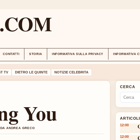
M.COM
CONTATTI
STORIA
INFORMATIVA SULLA PRIVACY
INFORMATIVA 
T TV
DIETRO LE QUINTE
NOTIZIE CELEBRITA
CERCA
ing You
ARTICOL
12:00
O DA ANDREA GRECO
12:00