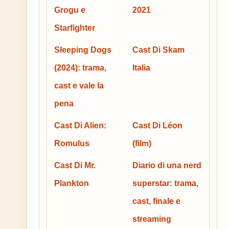
Grogu e
2021
Starfighter
Sleeping Dogs
Cast Di Skam
(2024): trama,
Italia
cast e vale la
pena
Cast Di Alien:
Cast Di Léon
Romulus
(film)
Cast Di Mr.
Diario di una nerd
Plankton
superstar: trama,
cast, finale e
streaming