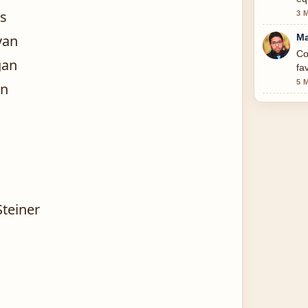
ts
3 
van
Ma
Co
gan
fa
5 
an
teiner