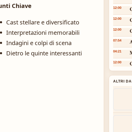
unti Chiave
12:00
12:00
Cast stellare e diversificato
C
12:00
Interpretazioni memorabili
A
07:54
Indagini e colpi di scena
M
Dietro le quinte interessanti
04:21
12:00
ALTRI D