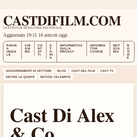
FRI, AUG 7
EDIZIONE SERALE
ITALIANO
CHI SIAMO
CONTATTI
STORIA
CASTDIFILM.COM
CASTDIFILM REDAZIONE EDITORIALE
Aggiornato 19:11
16 articoli oggi
PAGIN
CHI
CO
S
INFORMATIVA
INFORMA
NOT
N
A
SIA
NT
T
SULLA
TIVA
IZIA
O
INIZIA
MO
AT
O
PRIVACY
COOKIE
RIO
TI
LE
TI
RI
ZI
A
E
AGGIORNAMENTI DI SETTORE
BLOG
CAST DEL FILM
CAST TV
DIETRO LE QUINTE
NOTIZIE CELEBRITA
Cast Di Alex
& Co.