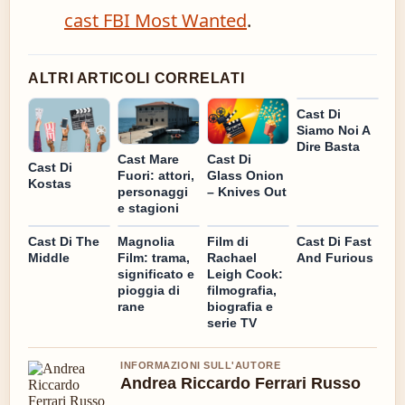
cast FBI Most Wanted
.
ALTRI ARTICOLI CORRELATI
Cast Di
Siamo Noi A
Dire Basta
Cast Di
Cast Mare
Cast Di
Glass Onion
Fuori: attori,
Kostas
– Knives Out
personaggi
e stagioni
Cast Di The
Magnolia
Film di
Cast Di Fast
Middle
Film: trama,
Rachael
And Furious
significato e
Leigh Cook:
pioggia di
filmografia,
rane
biografia e
serie TV
INFORMAZIONI SULL'AUTORE
Andrea Riccardo Ferrari Russo